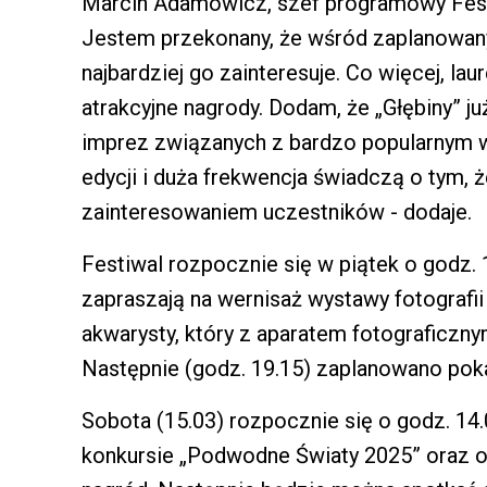
Marcin Adamowicz, szef programowy Fest
Jestem przekonany, że wśród zaplanowany
najbardziej go zainteresuje. Co więcej, la
atrakcyjne nagrody. Dodam, że „Głębiny” j
imprez związanych z bardzo popularnym 
edycji i duża frekwencja świadczą o tym,
zainteresowaniem uczestników - dodaje.
Festiwal rozpocznie się w piątek o godz.
zapraszają na wernisaż wystawy fotografii
akwarysty, który z aparatem fotograficzn
Następnie (godz. 19.15) zaplanowano pok
Sobota (15.03) rozpocznie się o godz. 1
konkursie „Podwodne Światy 2025” oraz