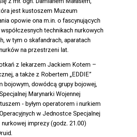
się z mł. ogn. Damianem Małasem,
która jest kustoszem Muzeum
ia opowie ona m.in. o fascynujących
 i współczesnych technikach nurkowych
, w tym o skafandrach, aparatach
urków na przestrzeni lat.
spotkań z lekarzem Jackiem Kotem –
cznej, a także z Robertem „EDDIE”
m bojowym, dowódcą grupy bojowej,
Specjalnej Marynarki Wojennej
uszem - byłym operatorem i nurkiem
Operacyjnych w Jednostce Specjalnej
nurkowej imprezy (godz. 21.00)
ruid.