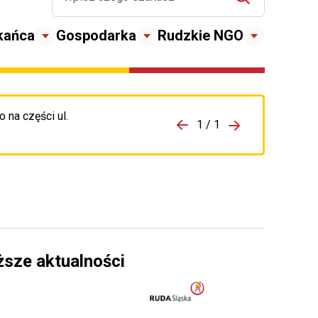
kańca
Gospodarka
Rudzkie NGO
 na części ul.
zejdź do porzpedniego komunikatu
1 / 1
Przejdź do nas
ższe aktualności