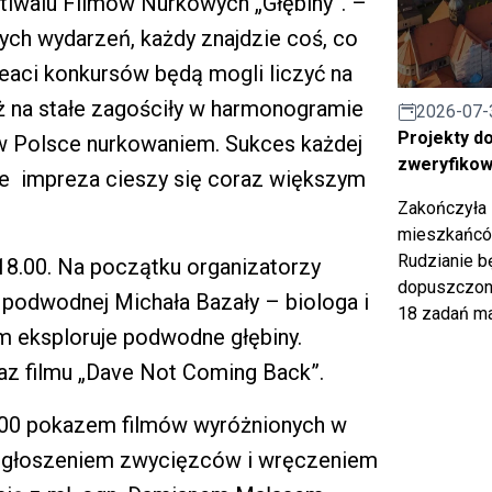
iwalu Filmów Nurkowych „Głębiny”. –
ch wydarzeń, każdy znajdzie coś, co
ureaci konkursów będą mogli liczyć na
uż na stałe zagościły w harmonogramie
2026-07-
Projekty d
w Polsce nurkowaniem. Sukces każdej
zweryfiko
 że impreza cieszy się coraz większym
Zakończyła 
mieszkańców
Rudzianie b
 18.00. Na początku organizatorzy
dopuszczony
 podwodnej Michała Bazały – biologa i
18 zadań ma
ym eksploruje podwodne głębiny.
az filmu „Dave Not Coming Back”.
4.00 pokazem filmów wyróżnionych w
 ogłoszeniem zwycięzców i wręczeniem