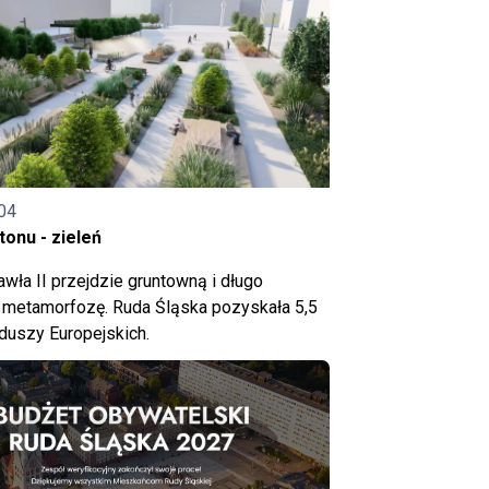
04
onu - zieleń
wła II przejdzie gruntowną i długo
metamorfozę. Ruda Śląska pozyskała 5,5
nduszy Europejskich.