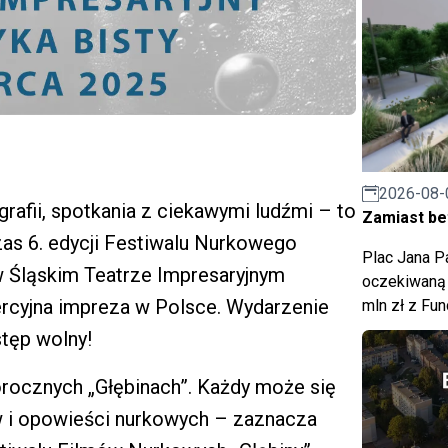
2026-08-
afii, spotkania z ciekawymi ludźmi – to
Zamiast bet
zas 6. edycji Festiwalu Nurkowego
Plac Jana Pa
) w Śląskim Teatrze Impresaryjnym
oczekiwaną 
rcyjna impreza w Polsce. Wydarzenie
mln zł z Fu
stęp wolny!
orocznych „Głębinach”. Każdy może się
ów i opowieści nurkowych – zaznacza