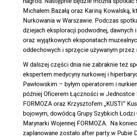
nagród. Następnie będzie można spotkać 
Michałem Bazałą oraz Kariną Kowalską, 
Nurkowania w Warszawie. Podczas spotkan
dziejach eksploracji podwodnej, dawnych
oraz wyjątkowych eksponatach muzealnych
oddechowych i sprzęcie używanym przez n
W dalszej części dnia nie zabraknie też 
ekspertem medycyny nurkowej i hiperbary
Pawłowskim – byłym operatorem i nurkie
później Oficerem Łączności w Jednostce 
FORMOZA oraz Krzysztofem „KUSTI” Kust
bojowym, dowódcą Grupy Szybkich Łodzi 
Marynarki Wojennej FORMOZA. Na koniec 
zaplanowane zostało after party w Pubie D