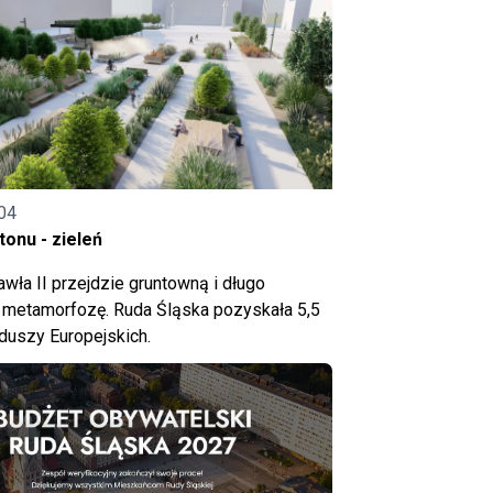
04
onu - zieleń
wła II przejdzie gruntowną i długo
metamorfozę. Ruda Śląska pozyskała 5,5
nduszy Europejskich.