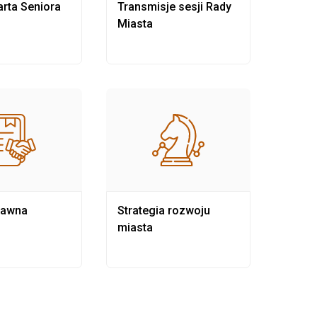
rta Seniora
Transmisje sesji Rady
Rewit
Miasta
rawna
Strategia rozwoju
Pows
miasta
samo