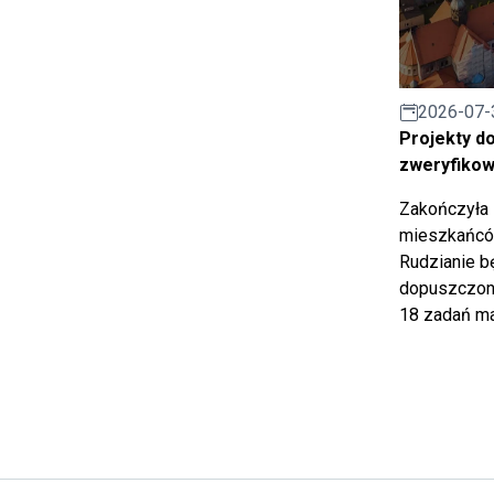
2026-07-
Projekty d
zweryfiko
Zakończyła 
mieszkańców
Rudzianie b
dopuszczony
18 zadań ma