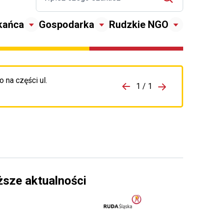
kańca
Gospodarka
Rudzkie NGO
 na części ul.
zejdź do porzpedniego komunikatu
1 / 1
Przejdź do nas
ższe aktualności