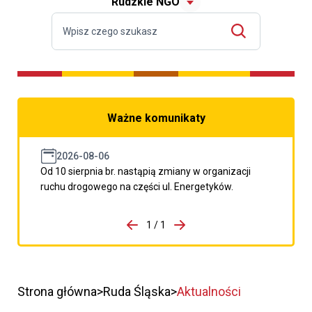
Rudzkie NGO
Ważne komunikaty
2026-08-06
Od 10 sierpnia br. nastąpią zmiany w organizacji
ruchu drogowego na części ul. Energetyków.
do porzpedniego komunikatu
1 / 1
Przejdź do następnego kom
Strona główna
Ruda Śląska
Aktualności