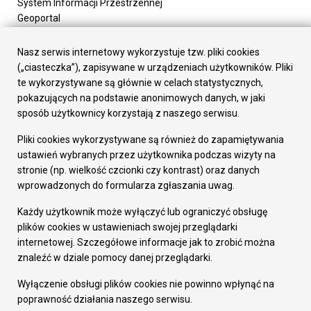
System Informacji Przestrzennej
Geoportal
Urząd Miasta
Załatw sprawę
Nasz serwis internetowy wykorzystuje tzw. pliki cookies
Prezydent Miasta
(„ciasteczka”), zapisywane w urządzeniach użytkowników. Pliki
Rada Miasta
te wykorzystywane są głównie w celach statystycznych,
Wydziały
pokazujących na podstawie anonimowych danych, w jaki
Elektroniczna Skrzynka Podawcza
sposób użytkownicy korzystają z naszego serwisu.
Praca w Urzędzie
Pliki cookies wykorzystywane są również do zapamiętywania
Gospodarka
ustawień wybranych przez użytkownika podczas wizyty na
Fundusze europejskie
stronie (np. wielkość czcionki czy kontrast) oraz danych
Środki krajowe
wprowadzonych do formularza zgłaszania uwag.
Oferty inwestycyjne
Strategia Rozwoju Miasta
Każdy użytkownik może wyłączyć lub ograniczyć obsługę
Pozostałe
plików cookies w ustawieniach swojej przeglądarki
Deklaracja dostępności
internetowej. Szczegółowe informacje jak to zrobić można
Dane osobowe
znaleźć w dziale pomocy danej przeglądarki.
Dodaj opinię o witrynie
© Urząd Miasta RUDA Śląska 2023
Wyłączenie obsługi plików cookies nie powinno wpłynąć na
poprawność działania naszego serwisu.