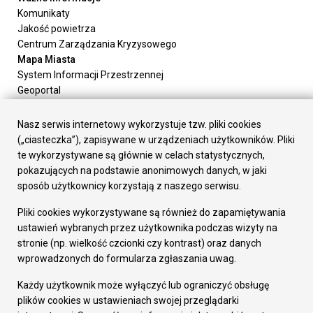
Komunikaty
Jakość powietrza
Centrum Zarządzania Kryzysowego
Mapa Miasta
System Informacji Przestrzennej
Geoportal
Urząd Miasta
Załatw sprawę
Nasz serwis internetowy wykorzystuje tzw. pliki cookies
Prezydent Miasta
(„ciasteczka”), zapisywane w urządzeniach użytkowników. Pliki
Rada Miasta
te wykorzystywane są głównie w celach statystycznych,
Wydziały
pokazujących na podstawie anonimowych danych, w jaki
Elektroniczna Skrzynka Podawcza
sposób użytkownicy korzystają z naszego serwisu.
Praca w Urzędzie
Pliki cookies wykorzystywane są również do zapamiętywania
Gospodarka
ustawień wybranych przez użytkownika podczas wizyty na
Fundusze europejskie
stronie (np. wielkość czcionki czy kontrast) oraz danych
Środki krajowe
wprowadzonych do formularza zgłaszania uwag.
Oferty inwestycyjne
Strategia Rozwoju Miasta
Każdy użytkownik może wyłączyć lub ograniczyć obsługę
Pozostałe
plików cookies w ustawieniach swojej przeglądarki
Deklaracja dostępności