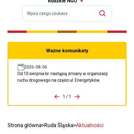
Rudzkie NGO
Ważne komunikaty
2026-08-06
Od 10 sierpnia br. nastąpią zmiany w organizacji
ruchu drogowego na części ul. Energetyków.
do porzpedniego komunikatu
1 / 1
Przejdź do następnego kom
Strona główna
Ruda Śląska
Aktualności