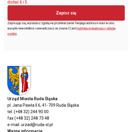
dodać 6 i 5.
Zapisz się
Zapisując się, wyrażasz zgodę na przetwarzanie Twojego adresu e-mail w celu
wysyłki newslettera i oświadczasz że znana Ci jest
polityka prywatności i plików
cookie
.
Urząd Miasta Ruda Śląska
pl. Jana Pawła II 6, 41-709 Ruda Śląska
tel. (+48 32) 244 90 00
fax (+48 32) 248 73 48
e-mail: urzad@ruda-sl.pl
Ważne informacje