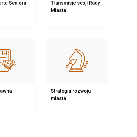
rta Seniora
Transmisje sesji Rady
Rewit
Miasta
rawna
Strategia rozwoju
Pows
miasta
samo