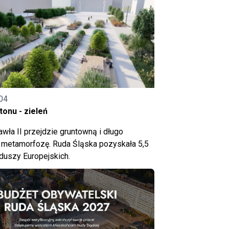
04
onu - zieleń
wła II przejdzie gruntowną i długo
metamorfozę. Ruda Śląska pozyskała 5,5
nduszy Europejskich.