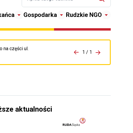
kańca
Gospodarka
Rudzkie NGO
 na części ul.
zejdź do porzpedniego komunikatu
1 / 1
Przejdź do nas
ższe aktualności