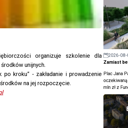
ębiorczości organizuje szkolenie dla
2026-08-
Zamiast bet
środków unijnych.
k po kroku” - zakładanie i prowadzenie
Plac Jana Pa
oczekiwaną 
środków na jej rozpoczęcie.
mln zł z Fu
pl