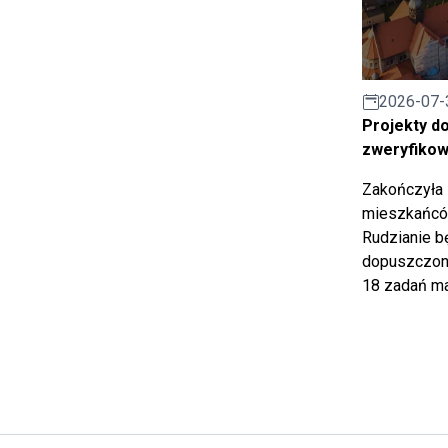
2026-07-
Projekty d
zweryfiko
Zakończyła 
mieszkańców
Rudzianie b
dopuszczony
18 zadań ma