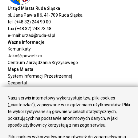
Urząd Miasta Ruda Śląska
pl. Jana Pawła II 6, 41-709 Ruda Śląska
tel. (+48 32) 244 90 00
fax (+48 32) 248 73 48
e-mail: urzad@ruda-sl.pl
Ważne informacje
Komunikaty
Jakość powietrza
Centrum Zarządzania Kryzysowego
Mapa Miasta
System Informacji Przestrzennej
Geoportal
Urząd Miasta
Załatw sprawę
Nasz serwis internetowy wykorzystuje tzw. pliki cookies
Prezydent Miasta
(„ciasteczka”), zapisywane w urządzeniach użytkowników. Pliki
Rada Miasta
te wykorzystywane są głównie w celach statystycznych,
Wydziały
pokazujących na podstawie anonimowych danych, w jaki
Elektroniczna Skrzynka Podawcza
sposób użytkownicy korzystają z naszego serwisu.
Praca w Urzędzie
Pliki cookies wykorzystywane są również do zapamiętywania
Gospodarka