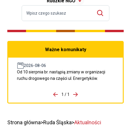
Rudzkie NGO
Ważne komunikaty
2026-08-06
Od 10 sierpnia br. nastąpią zmiany w organizacji
ruchu drogowego na części ul. Energetyków.
do porzpedniego komunikatu
1 / 1
Przejdź do następnego kom
Strona główna
Ruda Śląska
Aktualności