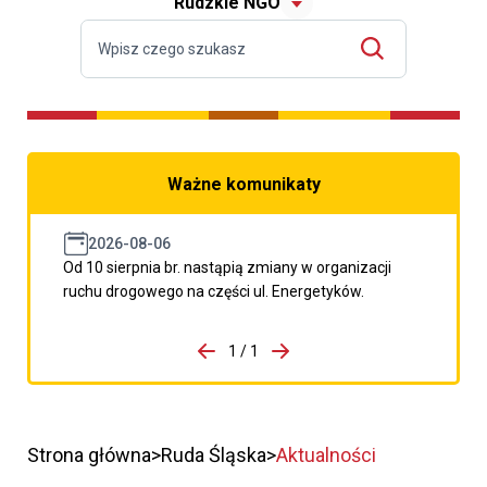
Rudzkie NGO
Ważne komunikaty
2026-08-06
Od 10 sierpnia br. nastąpią zmiany w organizacji
ruchu drogowego na części ul. Energetyków.
do porzpedniego komunikatu
1 / 1
Przejdź do następnego kom
Strona główna
Ruda Śląska
Aktualności