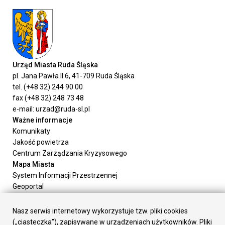
Urząd Miasta Ruda Śląska
pl. Jana Pawła II 6, 41-709 Ruda Śląska
tel. (+48 32) 244 90 00
fax (+48 32) 248 73 48
e-mail: urzad@ruda-sl.pl
Ważne informacje
Komunikaty
Jakość powietrza
Centrum Zarządzania Kryzysowego
Mapa Miasta
System Informacji Przestrzennej
Geoportal
Urząd Miasta
Załatw sprawę
Nasz serwis internetowy wykorzystuje tzw. pliki cookies
Prezydent Miasta
(„ciasteczka”), zapisywane w urządzeniach użytkowników. Pliki