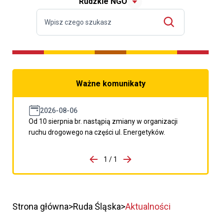
Rudzkie NGO
Ważne komunikaty
2026-08-06
Od 10 sierpnia br. nastąpią zmiany w organizacji
ruchu drogowego na części ul. Energetyków.
do porzpedniego komunikatu
1 / 1
Przejdź do następnego kom
Strona główna
Ruda Śląska
Aktualności