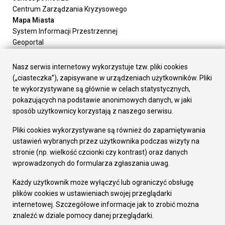
Centrum Zarządzania Kryzysowego
Mapa Miasta
System Informacji Przestrzennej
Geoportal
Urząd Miasta
Załatw sprawę
Nasz serwis internetowy wykorzystuje tzw. pliki cookies
Prezydent Miasta
(„ciasteczka”), zapisywane w urządzeniach użytkowników. Pliki
Rada Miasta
te wykorzystywane są głównie w celach statystycznych,
Wydziały
pokazujących na podstawie anonimowych danych, w jaki
Elektroniczna Skrzynka Podawcza
sposób użytkownicy korzystają z naszego serwisu.
Praca w Urzędzie
Pliki cookies wykorzystywane są również do zapamiętywania
Gospodarka
ustawień wybranych przez użytkownika podczas wizyty na
Fundusze europejskie
stronie (np. wielkość czcionki czy kontrast) oraz danych
Środki krajowe
wprowadzonych do formularza zgłaszania uwag.
Oferty inwestycyjne
Strategia Rozwoju Miasta
Każdy użytkownik może wyłączyć lub ograniczyć obsługę
Pozostałe
plików cookies w ustawieniach swojej przeglądarki
Deklaracja dostępności
internetowej. Szczegółowe informacje jak to zrobić można
Dane osobowe
znaleźć w dziale pomocy danej przeglądarki.
Dodaj opinię o witrynie