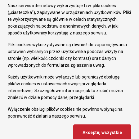
Załatw sprawę
Nasz serwis internetowy wykorzystuje tzw. pliki cookies
Prezydent Miasta
(„ciasteczka”), zapisywane w urządzeniach użytkowników. Pliki
Rada Miasta
te wykorzystywane są głównie w celach statystycznych,
Wydziały
pokazujących na podstawie anonimowych danych, w jaki
Elektroniczna Skrzynka Podawcza
sposób użytkownicy korzystają z naszego serwisu.
Praca w Urzędzie
Pliki cookies wykorzystywane są również do zapamiętywania
Gospodarka
ustawień wybranych przez użytkownika podczas wizyty na
Fundusze europejskie
stronie (np. wielkość czcionki czy kontrast) oraz danych
Środki krajowe
wprowadzonych do formularza zgłaszania uwag.
Oferty inwestycyjne
Strategia Rozwoju Miasta
Każdy użytkownik może wyłączyć lub ograniczyć obsługę
Pozostałe
plików cookies w ustawieniach swojej przeglądarki
Deklaracja dostępności
internetowej. Szczegółowe informacje jak to zrobić można
Dane osobowe
znaleźć w dziale pomocy danej przeglądarki.
Dodaj opinię o witrynie
© Urząd Miasta RUDA Śląska 2023
Wyłączenie obsługi plików cookies nie powinno wpłynąć na
poprawność działania naszego serwisu.
Projekt i wdrożenie - MIGOMEDIA
Akceptuj wszystkie