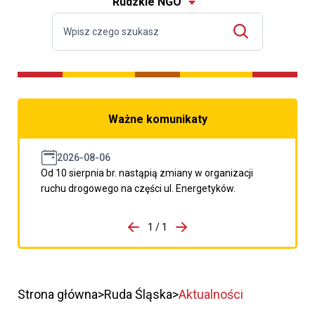
Rudzkie NGO
Ważne komunikaty
2026-08-06
Od 10 sierpnia br. nastąpią zmiany w organizacji
ruchu drogowego na części ul. Energetyków.
do porzpedniego komunikatu
1 / 1
Przejdź do następnego kom
Strona główna
Ruda Śląska
Aktualności