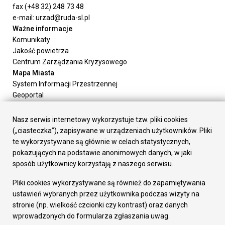
fax (+48 32) 248 73 48
e-mail: urzad@ruda-sl.pl
Ważne informacje
Komunikaty
Jakość powietrza
Centrum Zarządzania Kryzysowego
Mapa Miasta
System Informacji Przestrzennej
Geoportal
Urząd Miasta
Załatw sprawę
Nasz serwis internetowy wykorzystuje tzw. pliki cookies
Prezydent Miasta
(„ciasteczka”), zapisywane w urządzeniach użytkowników. Pliki
Rada Miasta
te wykorzystywane są głównie w celach statystycznych,
Wydziały
pokazujących na podstawie anonimowych danych, w jaki
Elektroniczna Skrzynka Podawcza
sposób użytkownicy korzystają z naszego serwisu.
Praca w Urzędzie
Pliki cookies wykorzystywane są również do zapamiętywania
Gospodarka
ustawień wybranych przez użytkownika podczas wizyty na
Fundusze europejskie
stronie (np. wielkość czcionki czy kontrast) oraz danych
Środki krajowe
wprowadzonych do formularza zgłaszania uwag.
Oferty inwestycyjne