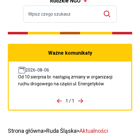
Rudzkie NGO
Ważne komunikaty
2026-08-06
Od 10 sierpnia br. nastąpią zmiany w organizacji
ruchu drogowego na części ul. Energetyków.
do porzpedniego komunikatu
1 / 1
Przejdź do następnego kom
Strona główna
Ruda Śląska
Aktualności