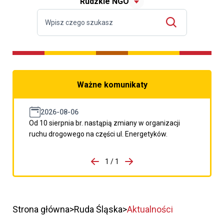
Rudzkie NGO
Ważne komunikaty
2026-08-06
Od 10 sierpnia br. nastąpią zmiany w organizacji
ruchu drogowego na części ul. Energetyków.
do porzpedniego komunikatu
1 / 1
Przejdź do następnego kom
Strona główna
Ruda Śląska
Aktualności