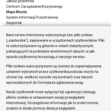
Jakość powietrza
Centrum Zarządzania Kryzysowego
Mapa Miasta
System Informacji Przestrzennej
Geoportal
Urząd Miasta
Załatw sprawę
Nasz serwis internetowy wykorzystuje tzw. pliki cookies
Prezydent Miasta
(„ciasteczka”), zapisywane w urządzeniach użytkowników. Pliki
Rada Miasta
te wykorzystywane są głównie w celach statystycznych,
Wydziały
pokazujących na podstawie anonimowych danych, w jaki
Elektroniczna Skrzynka Podawcza
sposób użytkownicy korzystają z naszego serwisu.
Praca w Urzędzie
Pliki cookies wykorzystywane są również do zapamiętywania
Gospodarka
ustawień wybranych przez użytkownika podczas wizyty na
Fundusze europejskie
stronie (np. wielkość czcionki czy kontrast) oraz danych
Środki krajowe
wprowadzonych do formularza zgłaszania uwag.
Oferty inwestycyjne
Strategia Rozwoju Miasta
Każdy użytkownik może wyłączyć lub ograniczyć obsługę
Pozostałe
plików cookies w ustawieniach swojej przeglądarki
Deklaracja dostępności
internetowej. Szczegółowe informacje jak to zrobić można
Dane osobowe
znaleźć w dziale pomocy danej przeglądarki.
Dodaj opinię o witrynie