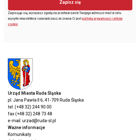
Zapisz się
Zapisując się, wyrażasz zgodę na przetwarzanie Twojego adresu e-mail w celu
wysyłki newslettera i oświadczasz że znana Ci jest
polityka prywatności i plików
cookie
.
Urząd Miasta Ruda Śląska
pl. Jana Pawła II 6, 41-709 Ruda Śląska
tel. (+48 32) 244 90 00
fax (+48 32) 248 73 48
e-mail: urzad@ruda-sl.pl
Ważne informacje
Komunikaty