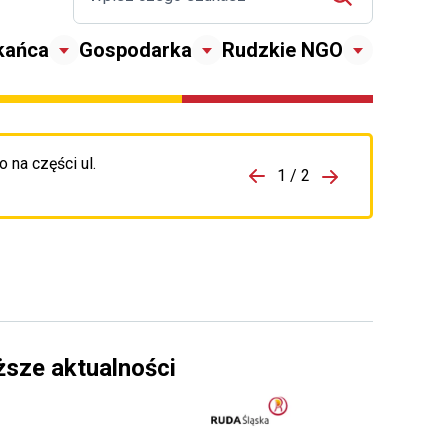
kańca
Gospodarka
Rudzkie NGO
 na części ul.
zejdź do porzpedniego komunikatu
1 / 2
Przejdź do nas
ższe aktualności