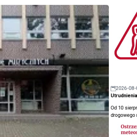
2026-08-
Utrudnienia
Od 10 sierpn
drogowego n