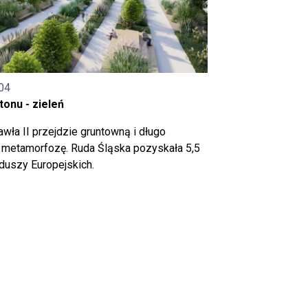
04
onu - zieleń
wła II przejdzie gruntowną i długo
metamorfozę. Ruda Śląska pozyskała 5,5
nduszy Europejskich.