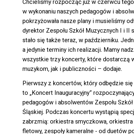
Chcieliśmy rozpocząć już w czerwcu tego
w wykonaniu naszych pedagogów i absolwe
pokrzyżowała nasze plany i musieliśmy o
dyrektor Zespołu Szkół Muzycznych I i II 
stało się także teraz, w październiku. Jed
a jedynie terminy ich realizacji. Mamy nad
wszystkie trzy koncerty, które dostarcz
muzykom, jak i publiczności – dodaje.
Pierwszy z koncertów, który odbędzie się 
to „Koncert Inauguracyjny” rozpoczynają
pedagogów i absolwentów Zespołu Szkół M
Śląskiej. Podczas koncertu wystąpią spec
zabrzmią: orkiestra smyczkowa, orkiestra 
fletowy, zespoły kameralne - od duetów po