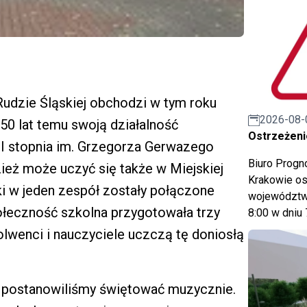
Rudzie Śląskiej obchodzi w tym roku
2026-08-
50 lat temu swoją działalność
Ostrzeżeni
 stopnia im. Grzegorza Gerwazego
Biuro Prog
ież może uczyć się także w Miejskiej
Krakowie os
ki w jeden zespół zostały połączone
województwa
połeczność szkolna przygotowała trzy
8:00 w dniu 
olwenci i nauczyciele uczczą tę doniosłą
y, postanowiliśmy świętować muzycznie.