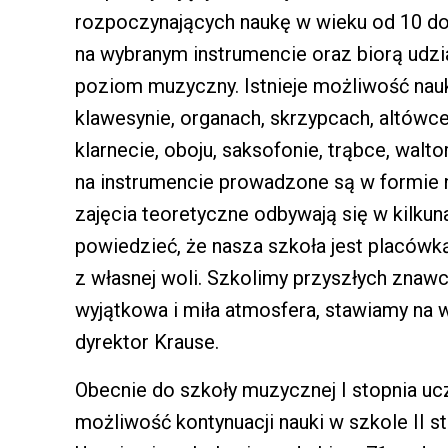
rozpoczynających naukę w wieku od 10 do 1
na wybranym instrumencie oraz biorą udzia
poziom muzyczny. Istnieje możliwość nauki
klawesynie, organach, skrzypcach, altówce,
klarnecie, oboju, saksofonie, trąbce, waltor
na instrumencie prowadzone są w formie n
zajęcia teoretyczne odbywają się w kilk
powiedzieć, że nasza szkoła jest placówką
z własnej woli. Szkolimy przyszłych znawc
wyjątkowa i miła atmosfera, stawiamy na 
dyrektor Krause.
Obecnie do szkoły muzycznej I stopnia uc
możliwość kontynuacji nauki w szkole II s