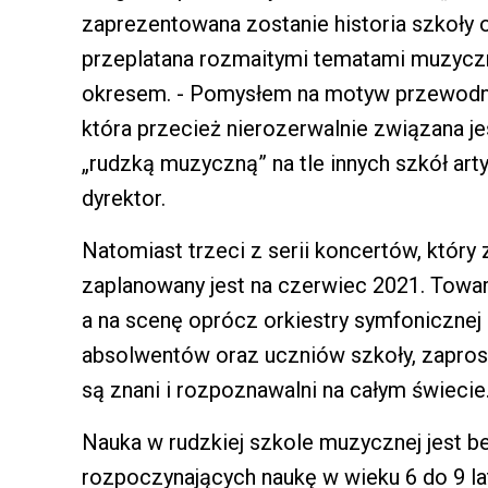
zaprezentowana zostanie historia szkoły o
przeplatana rozmaitymi tematami muzyc
okresem. - Pomysłem na motyw przewodni 
która przecież nierozerwalnie związana j
„rudzką muzyczną” na tle innych szkół art
dyrektor.
Natomiast trzeci z serii koncertów, któr
zaplanowany jest na czerwiec 2021. Towa
a na scenę oprócz orkiestry symfoniczne
absolwentów oraz uczniów szkoły, zaprosz
są znani i rozpoznawalni na całym świecie
Nauka w rudzkiej szkole muzycznej jest bez
rozpoczynających naukę w wieku 6 do 9 lat -