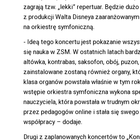
zagrają tzw. „lekki” repertuar. Będzie duż
z produkcji Walta Disneya zaaranżowanymi
na orkiestrę symfoniczną.
- Ideą tego koncertu jest pokazanie wszy
się nauka w ZSM. W ostatnich latach bardzo
altówka, kontrabas, saksofon, obój, puzon,
zainstalowane zostaną również organy, któ
klasa organów powstała właśnie w tym ro
wstępie orkiestra symfoniczna wykona sp
nauczyciela, która powstała w trudnym okr
przez pedagogów online i stała się sweg
współpracy – dodaje.
Drugi z zaplanowanych koncertów to „Kon