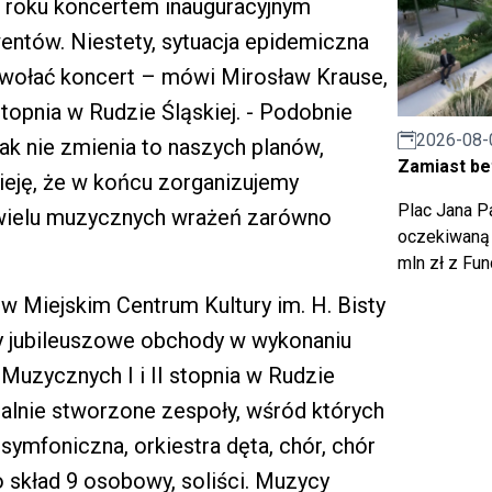
 roku koncertem inauguracyjnym
ntów. Niestety, sytuacja epidemiczna
dwołać koncert – mówi Mirosław Krause,
stopnia w Rudzie Śląskiej. - Podobnie
2026-08-
nak nie zmienia to naszych planów,
Zamiast bet
zieję, że w końcu zorganizujemy
Plac Jana Pa
ą wielu muzycznych wrażeń zarówno
oczekiwaną 
mln zł z Fu
w Miejskim Centrum Kultury im. H. Bisty
cy jubileuszowe obchody w wykonaniu
uzycznych I i II stopnia w Rudzie
jalnie stworzone zespoły, wśród których
symfoniczna, orkiestra dęta, chór, chór
 skład 9 osobowy, soliści. Muzycy