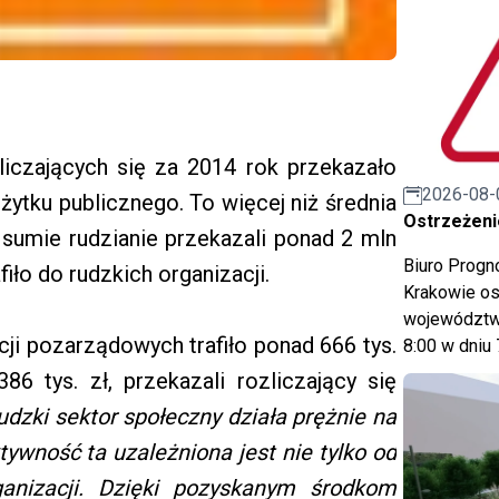
liczających się za 2014 rok przekazało
2026-08-
żytku publicznego. To więcej niż średnia
Ostrzeżeni
W sumie rudzianie przekazali ponad 2 mln
Biuro Prog
afiło do rudzkich organizacji.
Krakowie os
województwa
ji pozarządowych trafiło ponad 666 tys.
8:00 w dniu 
6 tys. zł, przekazali rozliczający się
udzki sektor społeczny działa prężnie na
tywność ta uzależniona jest nie tylko od
ganizacji. Dzięki pozyskanym środkom