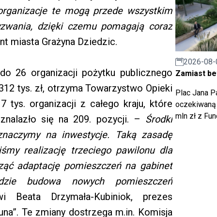
 organizacje te mogą przede wszystkim
zwania, dzięki czemu pomagają coraz
nt miasta Grażyna Dziedzic.
2026-08-
 do 26 organizacji pożytku publicznego
Zamiast bet
 312 tys. zł, otrzyma Towarzystwo Opieki
Plac Jana Pa
 tys. organizacji z całego kraju, które
oczekiwaną 
mln zł z Fu
 znalazło się na 209. pozycji. –
Środki
eznaczymy na inwestycje. Taką zasadę
śmy realizację trzeciego pawilonu dla
ząć adaptację pomieszczeń na gabinet
będzie budowa nowych pomieszczeń
 Beata Drzymała-Kubiniok, prezes
na”. Te zmiany dostrzega m.in. Komisja