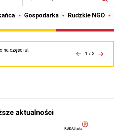
kańca
Gospodarka
Rudzkie NGO
 na części ul.
zejdź do porzpedniego komunikatu
1 / 3
Przejdź do nas
ższe aktualności