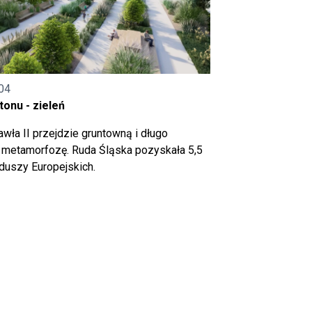
04
onu - zieleń
wła II przejdzie gruntowną i długo
metamorfozę. Ruda Śląska pozyskała 5,5
nduszy Europejskich.