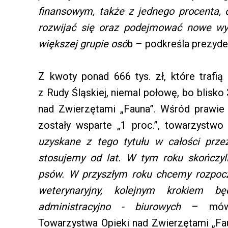
finansowym, także z jednego procenta,
rozwijać się oraz podejmować nowe wy
większej grupie osó
b – podkreśla prezyde
Z kwoty ponad 666 tys. zł, które trafią
z Rudy Śląskiej, niemal połowę, bo blisko
nad Zwierzętami „Fauna”. Wśród prawie 7
zostały wsparte „1 proc.”, towarzystwo
uzyskane z tego tytułu w całości prz
stosujemy od lat. W tym roku skończyli
psów. W przyszłym roku chcemy rozpoc
weterynaryjny, kolejnym krokiem 
administracyjno - biurowych
– mówi
Towarzystwa Opieki nad Zwierzętami „Fau