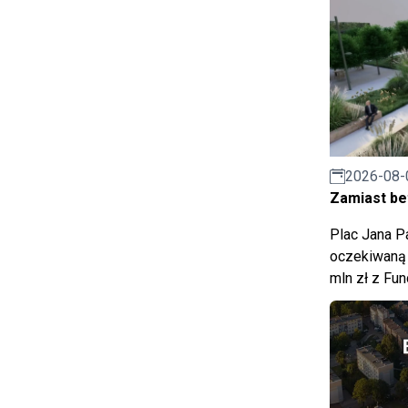
2026-08-
Zamiast bet
Plac Jana Pa
oczekiwaną 
mln zł z Fu