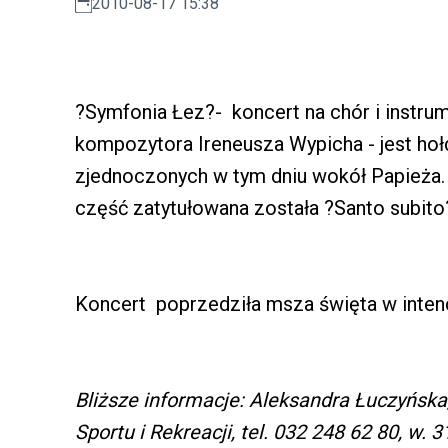
2010-08-17 15:38
?Symfonia Łez?- koncert na chór i instru
kompozytora Ireneusza Wypicha - jest hołd
zjednoczonych w tym dniu wokół Papieża. 
część zatytułowana została ?Santo subito
Koncert poprzedziła msza święta w intenc
Bliższe informacje: Aleksandra Łuczyńska,
Sportu i Rekreacji, tel. 032 248 62 80, w. 3