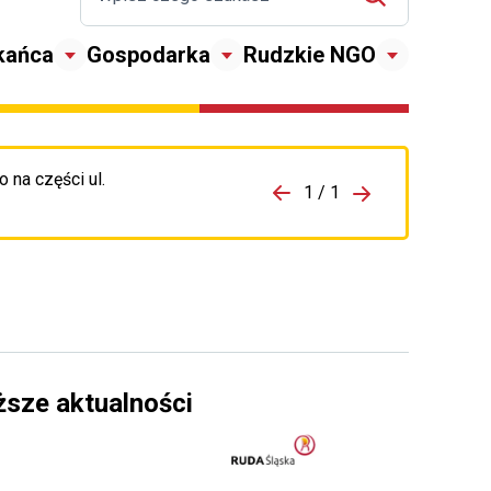
kańca
Gospodarka
Rudzkie NGO
 na części ul.
zejdź do porzpedniego komunikatu
1 / 1
Przejdź do nas
ższe aktualności