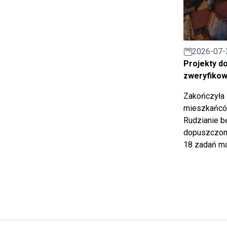
2026-07-
Projekty d
zweryfiko
Zakończyła 
mieszkańców
Rudzianie b
dopuszczony
18 zadań ma