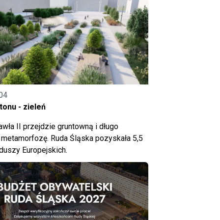
04
onu - zieleń
wła II przejdzie gruntowną i długo
metamorfozę. Ruda Śląska pozyskała 5,5
nduszy Europejskich.