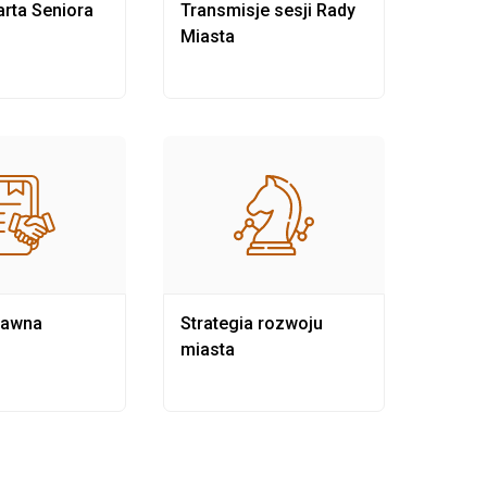
rta Seniora
Transmisje sesji Rady
Rewit
Miasta
rawna
Strategia rozwoju
Pows
miasta
samo