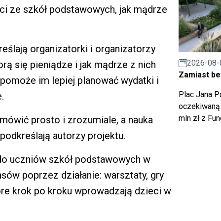
eci ze szkół podstawowych, jak mądrze
eślają organizatorki i organizatorzy
2026-08-
orą się pieniądze i jak mądrze z nich
Zamiast bet
 pomoże im lepiej planować wydatki i
Plac Jana Pa
.
oczekiwaną 
mln zł z Fu
mówić prosto i zrozumiale, a nauka
odkreślają autorzy projektu.
t do uczniów szkół podstawowych w
nsów poprzez działanie: warsztaty, gry
óre krok po kroku wprowadzają dzieci w