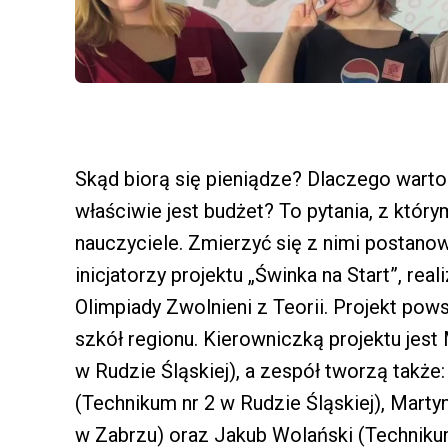
Skąd biorą się pieniądze? Dlaczego wart
właściwie jest budżet? To pytania, z którym
nauczyciele. Zmierzyć się z nimi postanowi
inicjatorzy projektu „Świnka na Start”, r
Olimpiady Zwolnieni z Teorii. Projekt pows
szkół regionu. Kierowniczką projektu jes
w Rudzie Śląskiej), a zespół tworzą takż
(Technikum nr 2 w Rudzie Śląskiej), Mart
w Zabrzu) oraz Jakub Wolański (Technikum 