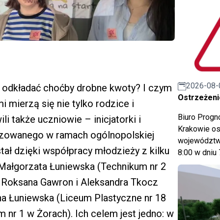
2026-08-
o odkładać choćby drobne kwoty? I czym
Ostrzeżeni
i mierzą się nie tylko rodzice i
Biuro Prog
li także uczniowie – inicjatorki i
Krakowie os
ealizowanego w ramach ogólnopolskiej
województwa
tał dzięki współpracy młodzieży z kilku
8:00 w dniu 
t Małgorzata Łuniewska (Technikum nr 2
e: Roksana Gawron i Aleksandra Tkocz
yna Łuniewska (Liceum Plastyczne nr 18
nr 1 w Żorach). Ich celem jest jedno: w