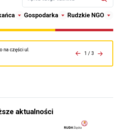
kańca
Gospodarka
Rudzkie NGO
 na części ul.
zejdź do porzpedniego komunikatu
1 / 3
Przejdź do nas
ższe aktualności