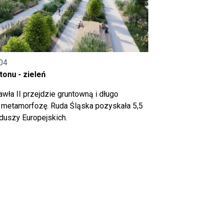
04
onu - zieleń
wła II przejdzie gruntowną i długo
metamorfozę. Ruda Śląska pozyskała 5,5
nduszy Europejskich.