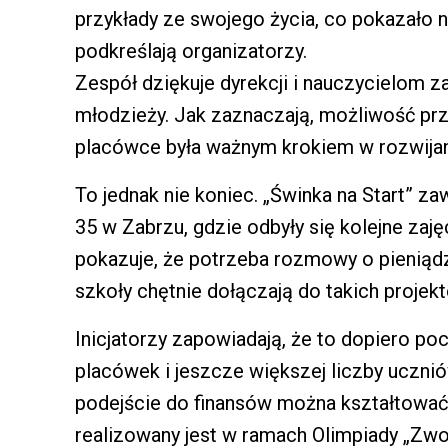
przykłady ze swojego życia, co pokazało 
podkreślają organizatorzy.
Zespół dziękuje dyrekcji i nauczycielom za
młodzieży. Jak zaznaczają, możliwość pr
placówce była ważnym krokiem w rozwijani
To jednak nie koniec. „Świnka na Start” z
35 w Zabrzu, gdzie odbyły się kolejne zaję
pokazuje, że potrzeba rozmowy o pieniądz
szkoły chętnie dołączają do takich projek
Inicjatorzy zapowiadają, że to dopiero po
placówek i jeszcze większej liczby uczni
podejście do finansów można kształtować 
realizowany jest w ramach Olimpiady „Zwol