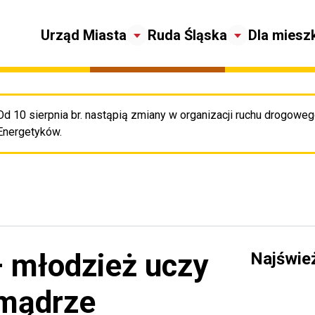
Urząd Miasta
Ruda Śląska
Dla miesz
Od 10 sierpnia br. nastąpią zmiany w organizacji ruchu drogowego
Pr
Energetyków.
– młodzież uczy
Najświe
 mądrze