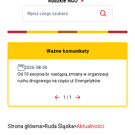
Rudzkie NGO
Ważne komunikaty
2026-08-06
Od 10 sierpnia br. nastąpią zmiany w organizacji
ruchu drogowego na części ul. Energetyków.
do porzpedniego komunikatu
1 / 1
Przejdź do następnego kom
Strona główna
Ruda Śląska
Aktualności