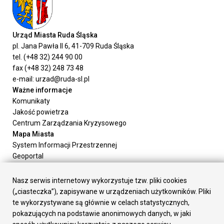
Urząd Miasta Ruda Śląska
pl. Jana Pawła II 6, 41-709 Ruda Śląska
tel. (+48 32) 244 90 00
fax (+48 32) 248 73 48
e-mail: urzad@ruda-sl.pl
Ważne informacje
Komunikaty
Jakość powietrza
Centrum Zarządzania Kryzysowego
Mapa Miasta
System Informacji Przestrzennej
Geoportal
Urząd Miasta
Załatw sprawę
Nasz serwis internetowy wykorzystuje tzw. pliki cookies
Prezydent Miasta
(„ciasteczka”), zapisywane w urządzeniach użytkowników. Pliki
Rada Miasta
te wykorzystywane są głównie w celach statystycznych,
Wydziały
pokazujących na podstawie anonimowych danych, w jaki
Elektroniczna Skrzynka Podawcza