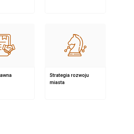
rawna
Strategia rozwoju
Pows
miasta
samo