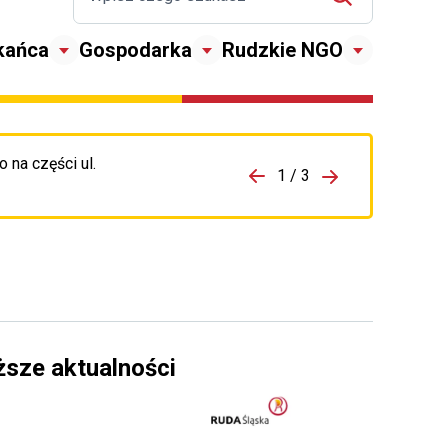
kańca
Gospodarka
Rudzkie NGO
 na części ul.
zejdź do porzpedniego komunikatu
1 / 3
Przejdź do nas
ższe aktualności