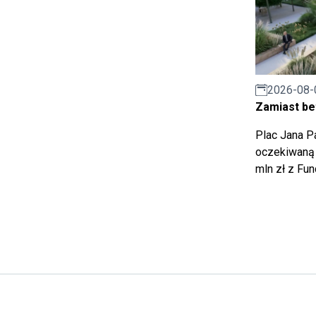
2026-08-
Zamiast bet
Plac Jana Pa
oczekiwaną 
mln zł z Fu