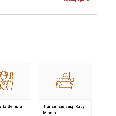
rta Seniora
Transmisje sesji Rady
Rewit
Miasta