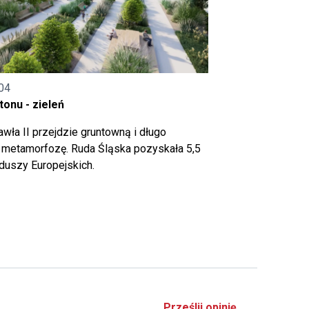
04
onu - zieleń
wła II przejdzie gruntowną i długo
metamorfozę. Ruda Śląska pozyskała 5,5
nduszy Europejskich.
Prześlij opinię