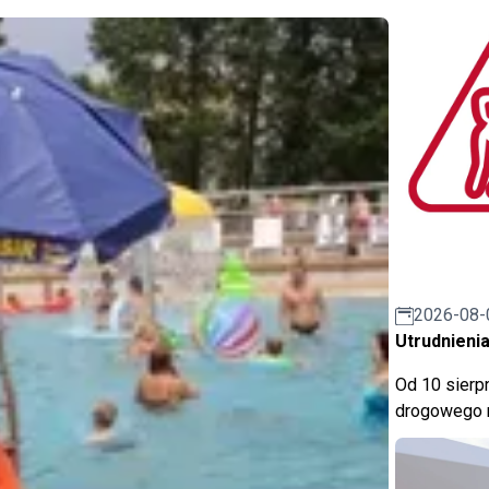
2026-08-
Utrudnienia
Od 10 sierpn
drogowego n