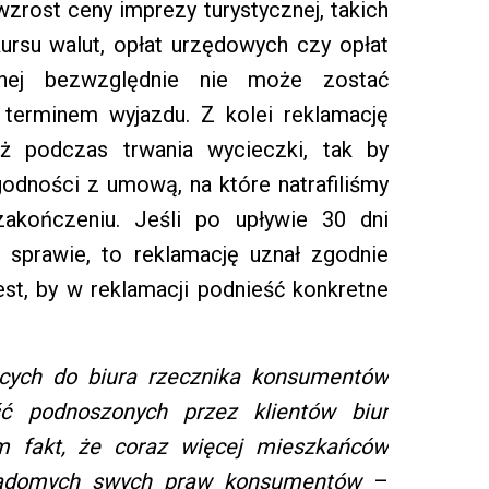
wzrost ceny imprezy turystycznej, takich
kursu walut, opłat urzędowych czy opłat
cznej bezwzględnie nie może zostać
terminem wyjazdu. Z kolei reklamację
już podczas trwania wycieczki, tak by
godności z umową, na które natrafiliśmy
zakończeniu. Jeśli po upływie 30 dni
j sprawie, to reklamację uznał zgodnie
st, by w reklamacji podnieść konkretne
ących do biura rzecznika konsumentów
ść podnoszonych przez klientów biur
 fakt, że coraz więcej mieszkańców
iadomych swych praw konsumentów
–