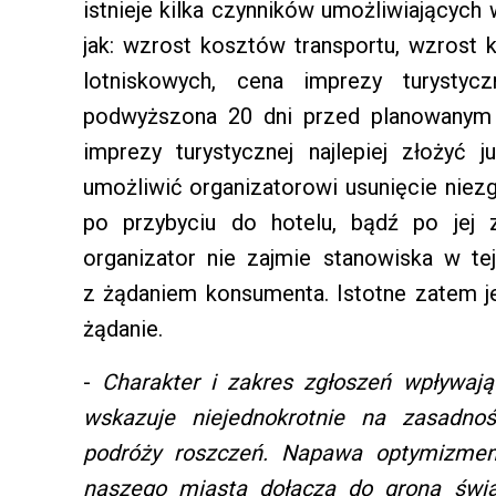
istnieje kilka czynników umożliwiających 
jak: wzrost kosztów transportu, wzrost 
lotniskowych, cena imprezy turysty
podwyższona 20 dni przed planowanym 
imprezy turystycznej najlepiej złożyć 
umożliwić organizatorowi usunięcie niez
po przybyciu do hotelu, bądź po jej 
organizator nie zajmie stanowiska w te
z żądaniem konsumenta. Istotne zatem je
żądanie.
-
Charakter i zakres zgłoszeń wpływaj
wskazuje niejednokrotnie na zasadno
podróży roszczeń. Napawa optymizmem
naszego miasta dołącza do grona św