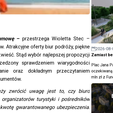
 umowę
–
przestrzega Wioletta Stec –
. Atrakcyjne oferty biur podróży, piękne
2026-08-
wieść. Stąd wybór najlepszej propozycji
Zamiast bet
zedzony sprawdzeniem wiarygodności
Plac Jana Pa
wanie oraz dokładnym przeczytaniem
oczekiwaną 
mln zł z Fu
kumentów.
leży zwrócić uwagę jest to, czy biuro
 organizatorów turystyki i pośredników
ć kwotę gwarantowanego ubezpieczenia
.