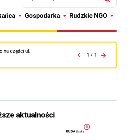
kańca
Gospodarka
Rudzkie NGO
 na części ul.
zejdź do porzpedniego komunikatu
1 / 1
Przejdź do nas
ższe aktualności