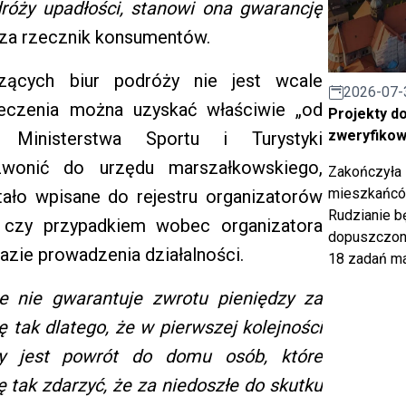
róży upadłości, stanowi ona gwarancję
za rzecznik konsumentów.
czących biur podróży nie jest wcale
2026-07-
eczenia można uzyskać właściwie „od
Projekty d
zweryfiko
 Ministerstwa Sportu i Turystyki
dzwonić do urzędu marszałkowskiego,
Zakończyła 
mieszkańców
tało wpisane do rejestru organizatorów
Rudzianie b
 i czy przypadkiem wobec organizatora
dopuszczony
zie prowadzenia działalności.
18 zadań ma
ie nie gwarantuje zwrotu pieniędzy za
ę tak dlatego, że w pierwszej kolejności
ny jest powrót do domu osób, które
 tak zdarzyć, że za niedoszłe do skutku