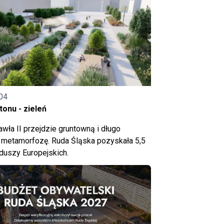
04
onu - zieleń
wła II przejdzie gruntowną i długo
metamorfozę. Ruda Śląska pozyskała 5,5
nduszy Europejskich.