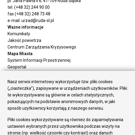
pl. Jana Pawła II 6, 41-709 Ruda Śląska
tel. (+48 32) 244 90 00
fax (+48 32) 248 73 48
e-mail: urzad@ruda-sl.pl
Ważne informacje
Komunikaty
Jakość powietrza
Centrum Zarządzania Kryzysowego
Mapa Miasta
System Informacji Przestrzennej
Geoportal
Urząd Miasta
Załatw sprawę
Nasz serwis internetowy wykorzystuje tzw. pliki cookies
Prezydent Miasta
(„ciasteczka”), zapisywane w urządzeniach użytkowników. Pliki
Rada Miasta
te wykorzystywane są głównie w celach statystycznych,
Wydziały
pokazujących na podstawie anonimowych danych, w jaki
Elektroniczna Skrzynka Podawcza
sposób użytkownicy korzystają z naszego serwisu.
Praca w Urzędzie
Pliki cookies wykorzystywane są również do zapamiętywania
Gospodarka
ustawień wybranych przez użytkownika podczas wizyty na
Fundusze europejskie
stronie (np. wielkość czcionki czy kontrast) oraz danych
Środki krajowe