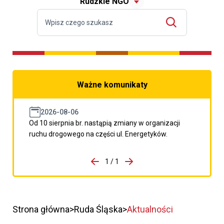
Rudzkie NGO
Ważne komunikaty
2026-08-06
Od 10 sierpnia br. nastąpią zmiany w organizacji
ruchu drogowego na części ul. Energetyków.
do porzpedniego komunikatu
1 / 1
Przejdź do następnego kom
Strona główna
Ruda Śląska
Aktualności