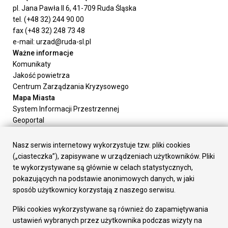
pl. Jana Pawła II 6, 41-709 Ruda Śląska
tel. (+48 32) 244 90 00
fax (+48 32) 248 73 48
e-mail: urzad@ruda-sl.pl
Ważne informacje
Komunikaty
Jakość powietrza
Centrum Zarządzania Kryzysowego
Mapa Miasta
System Informacji Przestrzennej
Geoportal
Urząd Miasta
Załatw sprawę
Nasz serwis internetowy wykorzystuje tzw. pliki cookies
Prezydent Miasta
(„ciasteczka”), zapisywane w urządzeniach użytkowników. Pliki
Rada Miasta
te wykorzystywane są głównie w celach statystycznych,
Wydziały
pokazujących na podstawie anonimowych danych, w jaki
Elektroniczna Skrzynka Podawcza
sposób użytkownicy korzystają z naszego serwisu.
Praca w Urzędzie
Pliki cookies wykorzystywane są również do zapamiętywania
Gospodarka
ustawień wybranych przez użytkownika podczas wizyty na
Fundusze europejskie