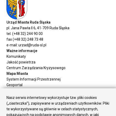
Urząd Miasta Ruda Śląska
pl. Jana Pawła II 6, 41-709 Ruda Śląska
tel. (+48 32) 244 90 00
fax (+48 32) 248 73 48
e-mail: urzad@ruda-sl.pl
Ważne informacje
Komunikaty
Jakość powietrza
Centrum Zarządzania Kryzysowego
Mapa Miasta
System Informacji Przestrzennej
Geoportal
Urząd Miasta
Załatw sprawę
Nasz serwis internetowy wykorzystuje tzw. pliki cookies
Prezydent Miasta
(„ciasteczka”), zapisywane w urządzeniach użytkowników. Pliki
Rada Miasta
te wykorzystywane są głównie w celach statystycznych,
Wydziały
pokazujących na podstawie anonimowych danych, w jaki