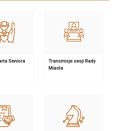
rta Seniora
Transmisje sesji Rady
Rewit
Miasta