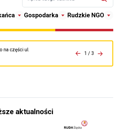
kańca
Gospodarka
Rudzkie NGO
 na części ul.
zejdź do porzpedniego komunikatu
1 / 3
Przejdź do nas
ższe aktualności