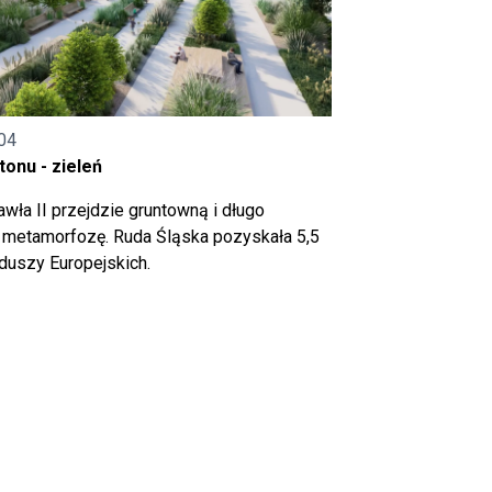
04
onu - zieleń
wła II przejdzie gruntowną i długo
metamorfozę. Ruda Śląska pozyskała 5,5
nduszy Europejskich.