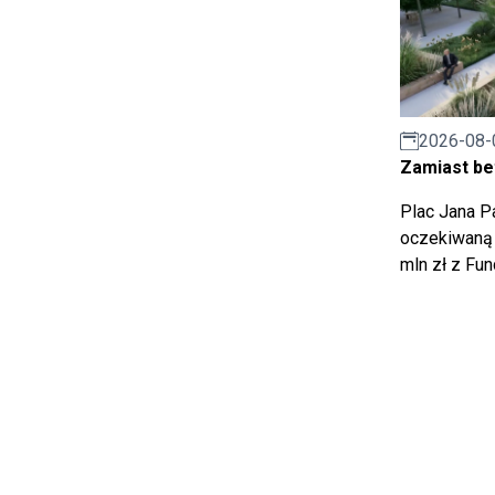
2026-08-
Zamiast bet
Plac Jana Pa
oczekiwaną 
mln zł z Fu