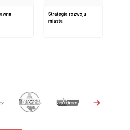
rawna
Strategia rozwoju
Pows
miasta
samo