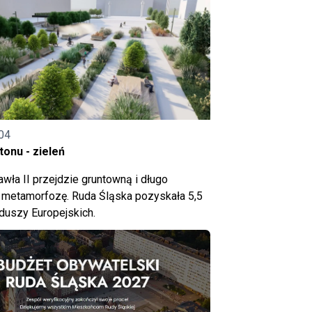
04
onu - zieleń
wła II przejdzie gruntowną i długo
metamorfozę. Ruda Śląska pozyskała 5,5
nduszy Europejskich.