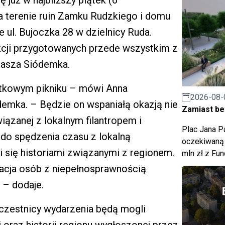
na terenie ruin Zamku Rudzkiego i domu
e ul. Bujoczka 28 w dzielnicy Ruda.
kcji przygotowanych przede wszystkim z
Nasza Siódemka.
ątkowym pikniku – mówi Anna
2026-08-
emka. – Będzie on wspaniałą okazją nie
Zamiast bet
iązanej z lokalnym filantropem i
Plac Jana Pa
 do spędzenia czasu z lokalną
oczekiwaną 
i się historiami związanymi z regionem.
mln zł z Fu
racja osób z niepełnosprawnością
 – dodaje.
Uczestnicy wydarzenia będą mogli
 oraz historii regionu wygłoszonej przez