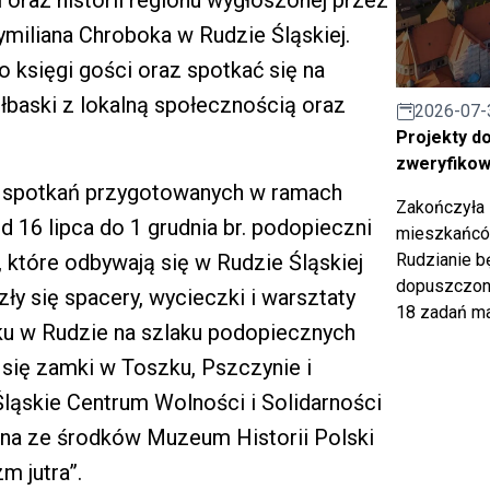
iliana Chroboka w Rudzie Śląskiej.
księgi gości oraz spotkać się na
baski z lokalną społecznością oraz
2026-07-
Projekty d
zweryfiko
e spotkań przygotowanych w ramach
Zakończyła 
od 16 lipca do 1 grudnia br. podopieczni
mieszkańców
 które odbywają się w Rudzie Śląskiej
Rudzianie b
dopuszczony
ły się spacery, wycieczki i warsztaty
18 zadań ma
iku w Rudzie na szlaku podopiecznych
się zamki w Toszku, Pszczynie i
Śląskie Centrum Wolności i Solidarności
ana ze środków Muzeum Historii Polski
m jutra”.