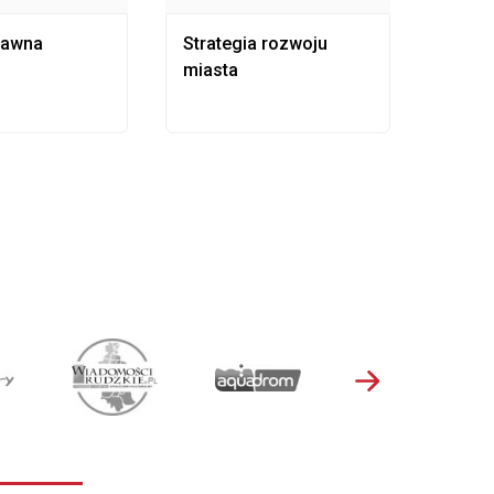
rawna
Strategia rozwoju
Pows
miasta
samo