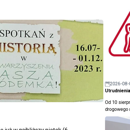
2026-08-
Utrudnienia
Od 10 sierpn
drogowego n
 już w najbliższy piątek (6