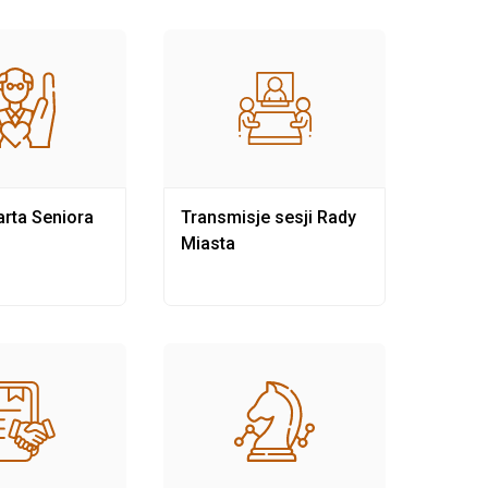
rta Seniora
Transmisje sesji Rady
Rewit
Miasta