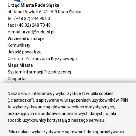
Urząd Miasta Ruda Śląska
pl. Jana Pawła II 6, 41-709 Ruda Śląska
tel. (+48 32) 244 90 00
fax (+48 32) 248 73 48
e-mail: urzad@ruda-sl.pl
Ważne informacje
Komunikaty
Jakość powietrza
Centrum Zarządzania Kryzysowego
Mapa Miasta
System Informacji Przestrzennej
Geoportal
Urząd Miasta
Załatw sprawę
Nasz serwis internetowy wykorzystuje tzw. pliki cookies
Prezydent Miasta
(„ciasteczka”), zapisywane w urządzeniach użytkowników. Pliki
Rada Miasta
te wykorzystywane są głównie w celach statystycznych,
Wydziały
pokazujących na podstawie anonimowych danych, w jaki
Elektroniczna Skrzynka Podawcza
sposób użytkownicy korzystają z naszego serwisu.
Praca w Urzędzie
Pliki cookies wykorzystywane są również do zapamiętywania
Gospodarka