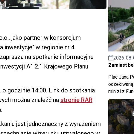
.o., jako partner w konsorcjum
 inwestycje" w regionie nr 4
 zaprasza na spotkanie informacyjne
2026-08-
Zamiast bet
nwestycji A1.2.1 Krajowego Planu
Plac Jana Pa
oczekiwaną 
 o godzinie 14:00. Link do spotkania
mln zł z Fu
wych można znaleźć na
stronie RAR
.
tkaniu jest jednoznaczny z wyrażeniem
wszechnianie wizerunku utrwalonego w