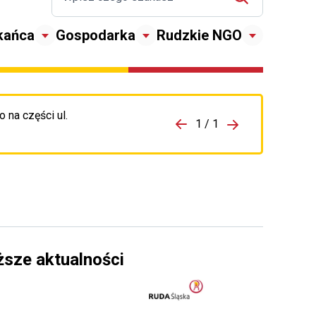
kańca
Gospodarka
Rudzkie NGO
 na części ul.
zejdź do porzpedniego komunikatu
1 / 1
Przejdź do nas
ższe aktualności