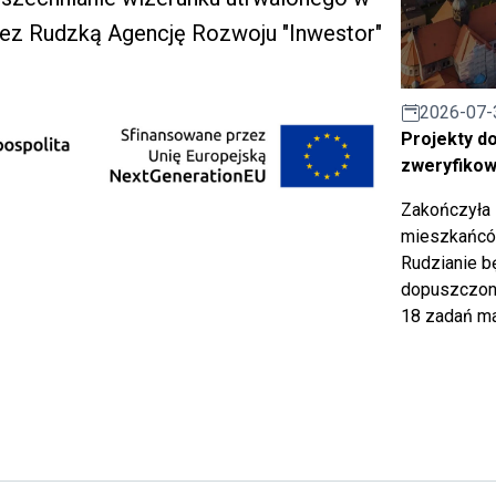
ez Rudzką Agencję Rozwoju "Inwestor"
2026-07-
Projekty d
zweryfiko
Zakończyła 
mieszkańców
Rudzianie b
dopuszczony
18 zadań ma