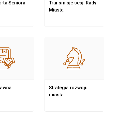
rta Seniora
Transmisje sesji Rady
Rewit
Miasta
rawna
Strategia rozwoju
Pows
miasta
samo