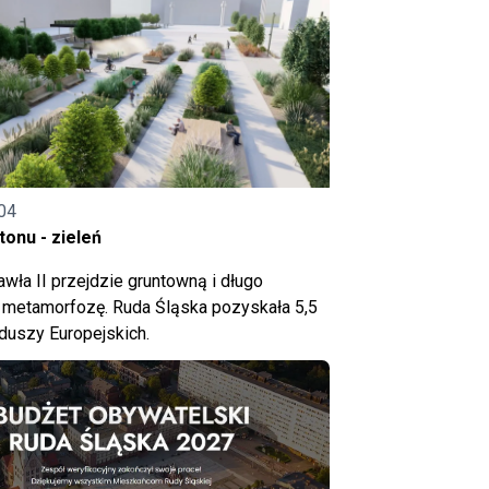
04
onu - zieleń
wła II przejdzie gruntowną i długo
metamorfozę. Ruda Śląska pozyskała 5,5
nduszy Europejskich.