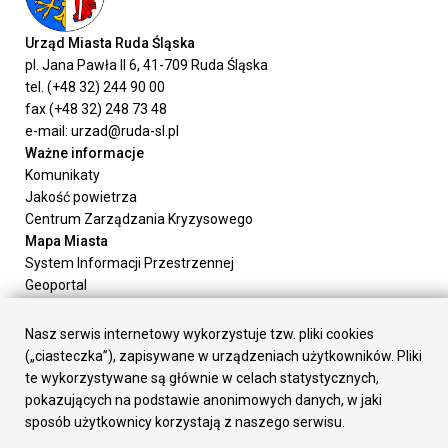
Urząd Miasta Ruda Śląska
pl. Jana Pawła II 6, 41-709 Ruda Śląska
tel. (+48 32) 244 90 00
fax (+48 32) 248 73 48
e-mail: urzad@ruda-sl.pl
Ważne informacje
Komunikaty
Jakość powietrza
Centrum Zarządzania Kryzysowego
Mapa Miasta
System Informacji Przestrzennej
Geoportal
Urząd Miasta
Załatw sprawę
Nasz serwis internetowy wykorzystuje tzw. pliki cookies
Prezydent Miasta
(„ciasteczka”), zapisywane w urządzeniach użytkowników. Pliki
Rada Miasta
te wykorzystywane są głównie w celach statystycznych,
Wydziały
pokazujących na podstawie anonimowych danych, w jaki
Elektroniczna Skrzynka Podawcza
sposób użytkownicy korzystają z naszego serwisu.
Praca w Urzędzie