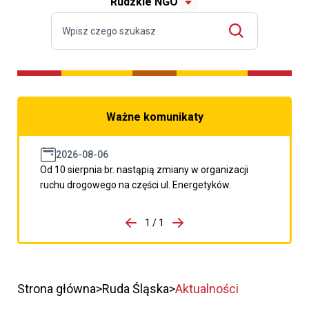
Rudzkie NGO
Ważne komunikaty
2026-08-06
Od 10 sierpnia br. nastąpią zmiany w organizacji
ruchu drogowego na części ul. Energetyków.
do porzpedniego komunikatu
1 / 1
Przejdź do następnego kom
Strona główna
Ruda Śląska
Aktualności