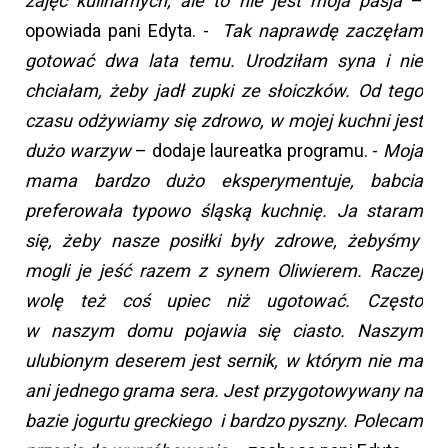
zajęć kulinarnych, ale to nie jest moja pasja
–
opowiada pani Edyta. -
Tak naprawdę zaczęłam
gotować dwa lata temu. Urodziłam syna i nie
chciałam, żeby jadł zupki ze słoiczków. Od tego
czasu odżywiamy się zdrowo, w mojej kuchni jest
dużo warzyw
– dodaje laureatka programu. -
Moja
mama bardzo dużo eksperymentuje, babcia
preferowała typowo śląską kuchnię. Ja staram
się, żeby nasze posiłki były zdrowe, żebyśmy
mogli je jeść razem z synem Oliwierem. Raczej
wolę też coś upiec niż ugotować. Często
w naszym domu pojawia się ciasto. Naszym
ulubionym deserem jest sernik, w którym nie ma
ani jednego grama sera. Jest przygotowywany na
bazie jogurtu greckiego i bardzo pyszny. Polecam