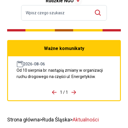
Rudzkie NGO
Ważne komunikaty
2026-08-06
Od 10 sierpnia br. nastąpią zmiany w organizacji
ruchu drogowego na części ul. Energetyków.
do porzpedniego komunikatu
1 / 1
Przejdź do następnego kom
Strona główna
Ruda Śląska
Aktualności