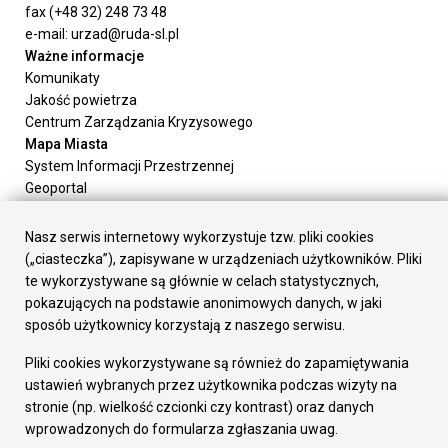
fax (+48 32) 248 73 48
e-mail: urzad@ruda-sl.pl
Ważne informacje
Komunikaty
Jakość powietrza
Centrum Zarządzania Kryzysowego
Mapa Miasta
System Informacji Przestrzennej
Geoportal
Urząd Miasta
Załatw sprawę
Nasz serwis internetowy wykorzystuje tzw. pliki cookies
Prezydent Miasta
(„ciasteczka”), zapisywane w urządzeniach użytkowników. Pliki
Rada Miasta
te wykorzystywane są głównie w celach statystycznych,
Wydziały
pokazujących na podstawie anonimowych danych, w jaki
Elektroniczna Skrzynka Podawcza
sposób użytkownicy korzystają z naszego serwisu.
Praca w Urzędzie
Pliki cookies wykorzystywane są również do zapamiętywania
Gospodarka
ustawień wybranych przez użytkownika podczas wizyty na
Fundusze europejskie
stronie (np. wielkość czcionki czy kontrast) oraz danych
Środki krajowe
wprowadzonych do formularza zgłaszania uwag.
Oferty inwestycyjne