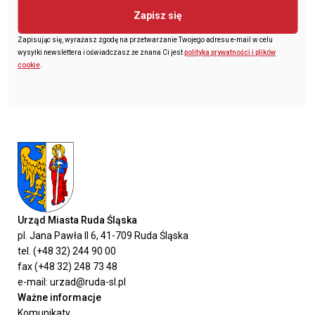
Zapisz się
Zapisując się, wyrażasz zgodę na przetwarzanie Twojego adresu e-mail w celu
wysyłki newslettera i oświadczasz że znana Ci jest
polityka prywatności i plików
cookie
.
Urząd Miasta Ruda Śląska
pl. Jana Pawła II 6, 41-709 Ruda Śląska
tel. (+48 32) 244 90 00
fax (+48 32) 248 73 48
e-mail: urzad@ruda-sl.pl
Ważne informacje
Komunikaty