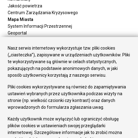
Jakość powietrza
Centrum Zarządzania Kryzysowego
Mapa Miasta
System Informacji Przestrzennej
Geoportal
Urząd Miasta
Załatw sprawę
Nasz serwis internetowy wykorzystuje tzw. pliki cookies
Prezydent Miasta
(„ciasteczka”), zapisywane w urządzeniach użytkowników. Pliki
Rada Miasta
te wykorzystywane są głównie w celach statystycznych,
Wydziały
pokazujących na podstawie anonimowych danych, w jaki
Elektroniczna Skrzynka Podawcza
sposób użytkownicy korzystają z naszego serwisu.
Praca w Urzędzie
Pliki cookies wykorzystywane są również do zapamiętywania
Gospodarka
ustawień wybranych przez użytkownika podczas wizyty na
Fundusze europejskie
stronie (np. wielkość czcionki czy kontrast) oraz danych
Środki krajowe
wprowadzonych do formularza zgłaszania uwag.
Oferty inwestycyjne
Strategia Rozwoju Miasta
Każdy użytkownik może wyłączyć lub ograniczyć obsługę
Pozostałe
plików cookies w ustawieniach swojej przeglądarki
Deklaracja dostępności
internetowej. Szczegółowe informacje jak to zrobić można
Dane osobowe