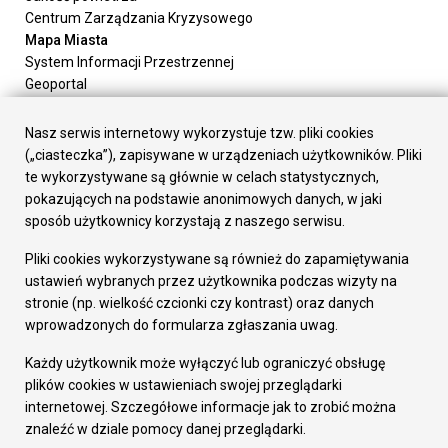
Centrum Zarządzania Kryzysowego
Mapa Miasta
System Informacji Przestrzennej
Geoportal
Urząd Miasta
Załatw sprawę
Nasz serwis internetowy wykorzystuje tzw. pliki cookies
Prezydent Miasta
(„ciasteczka”), zapisywane w urządzeniach użytkowników. Pliki
Rada Miasta
te wykorzystywane są głównie w celach statystycznych,
Wydziały
pokazujących na podstawie anonimowych danych, w jaki
Elektroniczna Skrzynka Podawcza
sposób użytkownicy korzystają z naszego serwisu.
Praca w Urzędzie
Pliki cookies wykorzystywane są również do zapamiętywania
Gospodarka
ustawień wybranych przez użytkownika podczas wizyty na
Fundusze europejskie
stronie (np. wielkość czcionki czy kontrast) oraz danych
Środki krajowe
wprowadzonych do formularza zgłaszania uwag.
Oferty inwestycyjne
Strategia Rozwoju Miasta
Każdy użytkownik może wyłączyć lub ograniczyć obsługę
Pozostałe
plików cookies w ustawieniach swojej przeglądarki
Deklaracja dostępności
internetowej. Szczegółowe informacje jak to zrobić można
Dane osobowe
znaleźć w dziale pomocy danej przeglądarki.
Dodaj opinię o witrynie