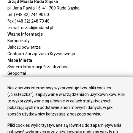
Urząd Miasta Ruda Śląska
pl. Jana Pawła II 6, 41-709 Ruda Śląska
tel. (+48 32) 244 90 00
fax (+48 32) 248 73 48
e-mail: urzad@ruda-sl.pl
Ważne informacje
Komunikaty
Jakość powietrza
Centrum Zarządzania Kryzysowego
Mapa Miasta
System Informacji Przestrzennej
Geoportal
Urząd Miasta
Załatw sprawę
Nasz serwis internetowy wykorzystuje tzw. pliki cookies
Prezydent Miasta
(„ciasteczka”), zapisywane w urządzeniach użytkowników. Pliki
Rada Miasta
te wykorzystywane są głównie w celach statystycznych,
Wydziały
pokazujących na podstawie anonimowych danych, w jaki
Elektroniczna Skrzynka Podawcza
sposób użytkownicy korzystają z naszego serwisu.
Praca w Urzędzie
Pliki cookies wykorzystywane są również do zapamiętywania
Gospodarka
ustawień wybranych przez użytkownika podczas wizyty na
Fundusze europejskie