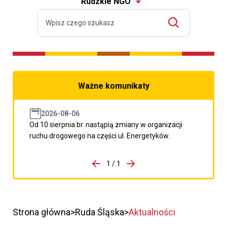
Rudzkie NGO
Ważne komunikaty
2026-08-06
Od 10 sierpnia br. nastąpią zmiany w organizacji
ruchu drogowego na części ul. Energetyków.
do porzpedniego komunikatu
1 / 1
Przejdź do następnego kom
Strona główna
Ruda Śląska
Aktualności