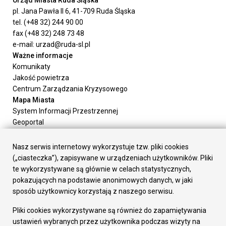
Urząd Miasta Ruda Śląska
pl. Jana Pawła II 6, 41-709 Ruda Śląska
tel. (+48 32) 244 90 00
fax (+48 32) 248 73 48
e-mail: urzad@ruda-sl.pl
Ważne informacje
Komunikaty
Jakość powietrza
Centrum Zarządzania Kryzysowego
Mapa Miasta
System Informacji Przestrzennej
Geoportal
Urząd Miasta
Załatw sprawę
Nasz serwis internetowy wykorzystuje tzw. pliki cookies
Prezydent Miasta
(„ciasteczka”), zapisywane w urządzeniach użytkowników. Pliki
Rada Miasta
te wykorzystywane są głównie w celach statystycznych,
Wydziały
pokazujących na podstawie anonimowych danych, w jaki
Elektroniczna Skrzynka Podawcza
sposób użytkownicy korzystają z naszego serwisu.
Praca w Urzędzie
Pliki cookies wykorzystywane są również do zapamiętywania
Gospodarka
ustawień wybranych przez użytkownika podczas wizyty na
Fundusze europejskie