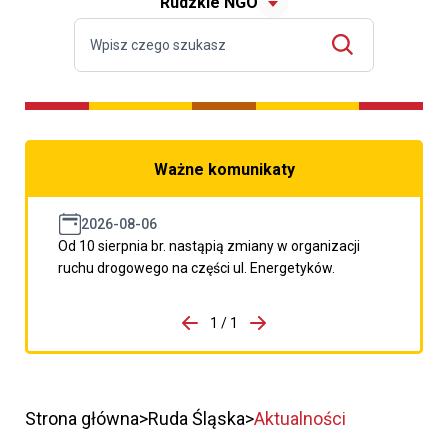
Rudzkie NGO
Ważne komunikaty
2026-08-06
Od 10 sierpnia br. nastąpią zmiany w organizacji
ruchu drogowego na części ul. Energetyków.
do porzpedniego komunikatu
1 / 1
Przejdź do następnego kom
Strona główna
Ruda Śląska
Aktualności