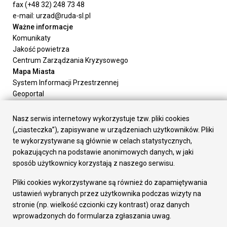
fax (+48 32) 248 73 48
e-mail: urzad@ruda-sl.pl
Ważne informacje
Komunikaty
Jakość powietrza
Centrum Zarządzania Kryzysowego
Mapa Miasta
System Informacji Przestrzennej
Geoportal
Urząd Miasta
Załatw sprawę
Nasz serwis internetowy wykorzystuje tzw. pliki cookies
Prezydent Miasta
(„ciasteczka”), zapisywane w urządzeniach użytkowników. Pliki
Rada Miasta
te wykorzystywane są głównie w celach statystycznych,
Wydziały
pokazujących na podstawie anonimowych danych, w jaki
Elektroniczna Skrzynka Podawcza
sposób użytkownicy korzystają z naszego serwisu.
Praca w Urzędzie
Pliki cookies wykorzystywane są również do zapamiętywania
Gospodarka
ustawień wybranych przez użytkownika podczas wizyty na
Fundusze europejskie
stronie (np. wielkość czcionki czy kontrast) oraz danych
Środki krajowe
wprowadzonych do formularza zgłaszania uwag.
Oferty inwestycyjne