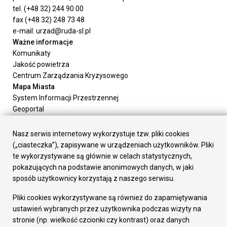
tel. (+48 32) 244 90 00
fax (+48 32) 248 73 48
e-mail: urzad@ruda-sl.pl
Ważne informacje
Komunikaty
Jakość powietrza
Centrum Zarządzania Kryzysowego
Mapa Miasta
System Informacji Przestrzennej
Geoportal
Urząd Miasta
Załatw sprawę
Nasz serwis internetowy wykorzystuje tzw. pliki cookies
Prezydent Miasta
(„ciasteczka”), zapisywane w urządzeniach użytkowników. Pliki
Rada Miasta
te wykorzystywane są głównie w celach statystycznych,
Wydziały
pokazujących na podstawie anonimowych danych, w jaki
Elektroniczna Skrzynka Podawcza
sposób użytkownicy korzystają z naszego serwisu.
Praca w Urzędzie
Pliki cookies wykorzystywane są również do zapamiętywania
Gospodarka
ustawień wybranych przez użytkownika podczas wizyty na
Fundusze europejskie
stronie (np. wielkość czcionki czy kontrast) oraz danych
Środki krajowe