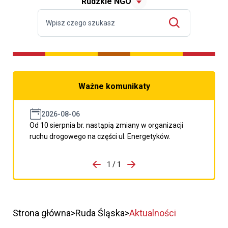
Rudzkie NGO
Ważne komunikaty
2026-08-06
Od 10 sierpnia br. nastąpią zmiany w organizacji
ruchu drogowego na części ul. Energetyków.
do porzpedniego komunikatu
1 / 1
Przejdź do następnego kom
Strona główna
Ruda Śląska
Aktualności