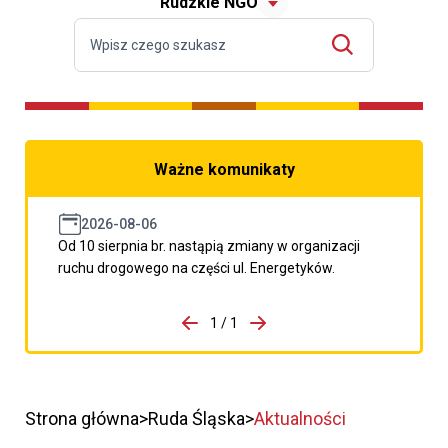
Rudzkie NGO
Ważne komunikaty
2026-08-06
Od 10 sierpnia br. nastąpią zmiany w organizacji
ruchu drogowego na części ul. Energetyków.
do porzpedniego komunikatu
1 / 1
Przejdź do następnego kom
Strona główna
Ruda Śląska
Aktualności