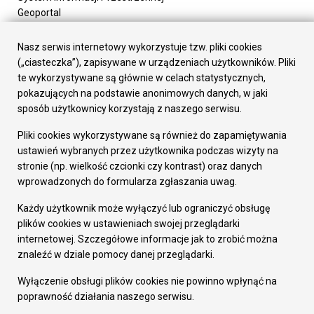
Geoportal
Urząd Miasta
Załatw sprawę
Nasz serwis internetowy wykorzystuje tzw. pliki cookies
Prezydent Miasta
(„ciasteczka”), zapisywane w urządzeniach użytkowników. Pliki
Rada Miasta
te wykorzystywane są głównie w celach statystycznych,
Wydziały
pokazujących na podstawie anonimowych danych, w jaki
Elektroniczna Skrzynka Podawcza
sposób użytkownicy korzystają z naszego serwisu.
Praca w Urzędzie
Pliki cookies wykorzystywane są również do zapamiętywania
Gospodarka
ustawień wybranych przez użytkownika podczas wizyty na
Fundusze europejskie
stronie (np. wielkość czcionki czy kontrast) oraz danych
Środki krajowe
wprowadzonych do formularza zgłaszania uwag.
Oferty inwestycyjne
Strategia Rozwoju Miasta
Każdy użytkownik może wyłączyć lub ograniczyć obsługę
Pozostałe
plików cookies w ustawieniach swojej przeglądarki
Deklaracja dostępności
internetowej. Szczegółowe informacje jak to zrobić można
Dane osobowe
znaleźć w dziale pomocy danej przeglądarki.
Dodaj opinię o witrynie
© Urząd Miasta RUDA Śląska 2023
Wyłączenie obsługi plików cookies nie powinno wpłynąć na
poprawność działania naszego serwisu.