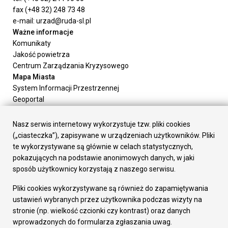
fax (+48 32) 248 73 48
e-mail: urzad@ruda-sl.pl
Ważne informacje
Komunikaty
Jakość powietrza
Centrum Zarządzania Kryzysowego
Mapa Miasta
System Informacji Przestrzennej
Geoportal
Urząd Miasta
Załatw sprawę
Nasz serwis internetowy wykorzystuje tzw. pliki cookies
Prezydent Miasta
(„ciasteczka”), zapisywane w urządzeniach użytkowników. Pliki
Rada Miasta
te wykorzystywane są głównie w celach statystycznych,
Wydziały
pokazujących na podstawie anonimowych danych, w jaki
Elektroniczna Skrzynka Podawcza
sposób użytkownicy korzystają z naszego serwisu.
Praca w Urzędzie
Pliki cookies wykorzystywane są również do zapamiętywania
Gospodarka
ustawień wybranych przez użytkownika podczas wizyty na
Fundusze europejskie
stronie (np. wielkość czcionki czy kontrast) oraz danych
Środki krajowe
wprowadzonych do formularza zgłaszania uwag.
Oferty inwestycyjne