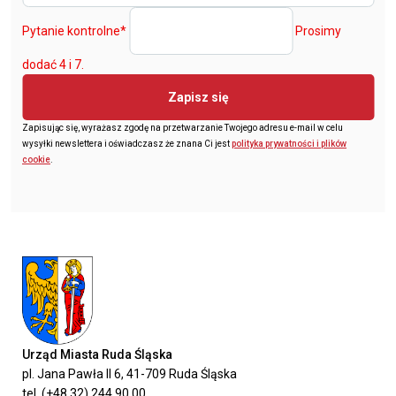
Pytanie kontrolne
*
Prosimy
dodać 4 i 7.
Zapisz się
Zapisując się, wyrażasz zgodę na przetwarzanie Twojego adresu e-mail w celu
wysyłki newslettera i oświadczasz że znana Ci jest
polityka prywatności i plików
cookie
.
Urząd Miasta Ruda Śląska
pl. Jana Pawła II 6, 41-709 Ruda Śląska
tel. (+48 32) 244 90 00