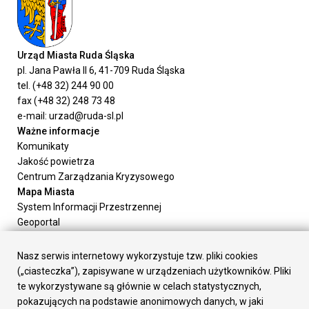
Urząd Miasta Ruda Śląska
pl. Jana Pawła II 6, 41-709 Ruda Śląska
tel. (+48 32) 244 90 00
fax (+48 32) 248 73 48
e-mail: urzad@ruda-sl.pl
Ważne informacje
Komunikaty
Jakość powietrza
Centrum Zarządzania Kryzysowego
Mapa Miasta
System Informacji Przestrzennej
Geoportal
Urząd Miasta
Załatw sprawę
Nasz serwis internetowy wykorzystuje tzw. pliki cookies
Prezydent Miasta
(„ciasteczka”), zapisywane w urządzeniach użytkowników. Pliki
Rada Miasta
te wykorzystywane są głównie w celach statystycznych,
Wydziały
pokazujących na podstawie anonimowych danych, w jaki