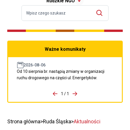
Rudzkie NGO
Ważne komunikaty
2026-08-06
Od 10 sierpnia br. nastąpią zmiany w organizacji
ruchu drogowego na części ul. Energetyków.
do porzpedniego komunikatu
1 / 1
Przejdź do następnego kom
Strona główna
Ruda Śląska
Aktualności