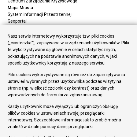
Centrum Zarządzania Kryzysowego
Mapa Miasta
System Informacji Przestrzennej
Geoportal
Urząd Miasta
Załatw sprawę
Nasz serwis internetowy wykorzystuje tzw. pliki cookies
Prezydent Miasta
(„ciasteczka”), zapisywane w urządzeniach użytkowników. Pliki
Rada Miasta
te wykorzystywane są głównie w celach statystycznych,
Wydziały
pokazujących na podstawie anonimowych danych, w jaki
Elektroniczna Skrzynka Podawcza
sposób użytkownicy korzystają z naszego serwisu.
Praca w Urzędzie
Pliki cookies wykorzystywane są również do zapamiętywania
Gospodarka
ustawień wybranych przez użytkownika podczas wizyty na
Fundusze europejskie
stronie (np. wielkość czcionki czy kontrast) oraz danych
Środki krajowe
wprowadzonych do formularza zgłaszania uwag.
Oferty inwestycyjne
Strategia Rozwoju Miasta
Każdy użytkownik może wyłączyć lub ograniczyć obsługę
Pozostałe
plików cookies w ustawieniach swojej przeglądarki
Deklaracja dostępności
internetowej. Szczegółowe informacje jak to zrobić można
Dane osobowe
znaleźć w dziale pomocy danej przeglądarki.
Dodaj opinię o witrynie
© Urząd Miasta RUDA Śląska 2023