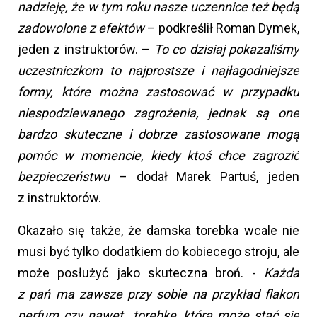
nadzieję, że w tym roku nasze uczennice też będą
zadowolone z efektów
– podkreślił Roman Dymek,
jeden z instruktorów. –
To co dzisiaj pokazaliśmy
uczestniczkom to najprostsze i najłagodniejsze
formy, które można zastosować w przypadku
niespodziewanego zagrożenia, jednak są one
bardzo skuteczne i dobrze zastosowane mogą
pomóc w momencie, kiedy ktoś chce zagrozić
bezpieczeństwu
– dodał Marek Partuś, jeden
z instruktorów.
Okazało się także, że damska torebka wcale nie
musi być tylko dodatkiem do kobiecego stroju, ale
może posłużyć jako skuteczna broń. -
Każda
z pań ma zawsze przy sobie na przykład flakon
perfum czy nawet torebkę, która może stać się