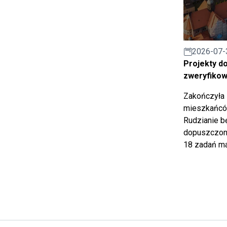
2026-07-
Projekty d
zweryfiko
Zakończyła 
mieszkańców
Rudzianie b
dopuszczony
18 zadań ma