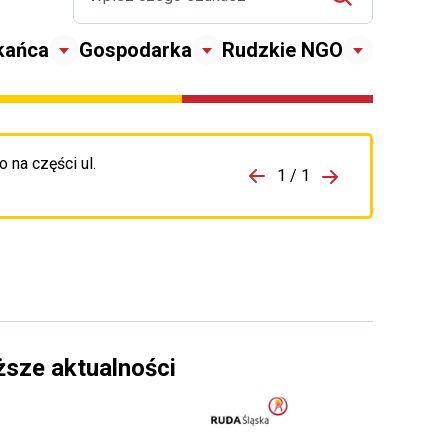
kańca
Gospodarka
Rudzkie NGO
 na części ul.
zejdź do porzpedniego komunikatu
1 / 1
Przejdź do nas
ższe aktualności