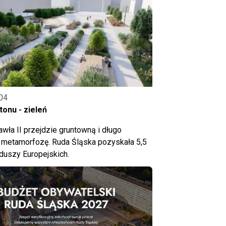
04
onu - zieleń
wła II przejdzie gruntowną i długo
metamorfozę. Ruda Śląska pozyskała 5,5
nduszy Europejskich.