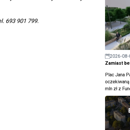
l. 693 901 799.
2026-08-
Zamiast bet
Plac Jana Pa
oczekiwaną 
mln zł z Fu