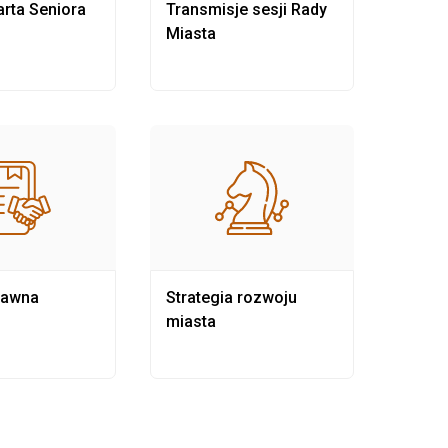
rta Seniora
Transmisje sesji Rady
Rewit
Miasta
rawna
Strategia rozwoju
Pows
miasta
samo