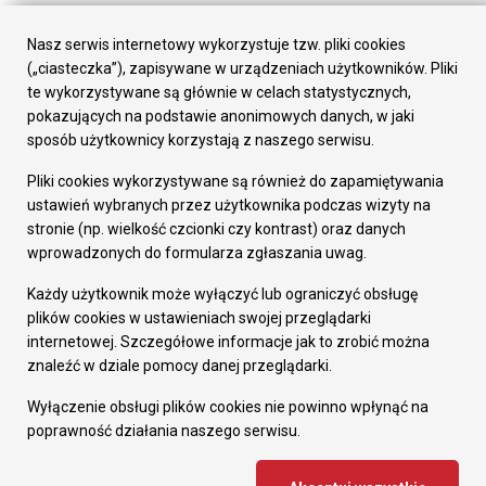
Urząd Miasta
Załatw sprawę
Nasz serwis internetowy wykorzystuje tzw. pliki cookies
Prezydent Miasta
(„ciasteczka”), zapisywane w urządzeniach użytkowników. Pliki
Rada Miasta
te wykorzystywane są głównie w celach statystycznych,
Wydziały
pokazujących na podstawie anonimowych danych, w jaki
Elektroniczna Skrzynka Podawcza
sposób użytkownicy korzystają z naszego serwisu.
Praca w Urzędzie
Pliki cookies wykorzystywane są również do zapamiętywania
Gospodarka
ustawień wybranych przez użytkownika podczas wizyty na
Fundusze europejskie
stronie (np. wielkość czcionki czy kontrast) oraz danych
Środki krajowe
wprowadzonych do formularza zgłaszania uwag.
Oferty inwestycyjne
Strategia Rozwoju Miasta
Każdy użytkownik może wyłączyć lub ograniczyć obsługę
Pozostałe
plików cookies w ustawieniach swojej przeglądarki
Deklaracja dostępności
internetowej. Szczegółowe informacje jak to zrobić można
Dane osobowe
znaleźć w dziale pomocy danej przeglądarki.
Dodaj opinię o witrynie
© Urząd Miasta RUDA Śląska 2023
Wyłączenie obsługi plików cookies nie powinno wpłynąć na
poprawność działania naszego serwisu.
Projekt i wdrożenie - MIGOMEDIA