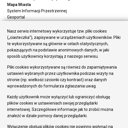
Mapa Miasta
System Informacji Przestrzennej
Geoportal
Urząd Miasta
Załatw sprawę
Nasz serwis internetowy wykorzystuje tzw. pliki cookies
Prezydent Miasta
(„ciasteczka”), zapisywane w urządzeniach użytkowników. Pliki
Rada Miasta
te wykorzystywane są głównie w celach statystycznych,
Wydziały
pokazujących na podstawie anonimowych danych, w jaki
Elektroniczna Skrzynka Podawcza
sposób użytkownicy korzystają z naszego serwisu.
Praca w Urzędzie
Pliki cookies wykorzystywane są również do zapamiętywania
Gospodarka
ustawień wybranych przez użytkownika podczas wizyty na
Fundusze europejskie
stronie (np. wielkość czcionki czy kontrast) oraz danych
Środki krajowe
wprowadzonych do formularza zgłaszania uwag.
Oferty inwestycyjne
Strategia Rozwoju Miasta
Każdy użytkownik może wyłączyć lub ograniczyć obsługę
Pozostałe
plików cookies w ustawieniach swojej przeglądarki
Deklaracja dostępności
internetowej. Szczegółowe informacje jak to zrobić można
Dane osobowe
znaleźć w dziale pomocy danej przeglądarki.
Dodaj opinię o witrynie
© Urząd Miasta RUDA Śląska 2023
Wyłączenie obsługi plików cookies nie powinno wpłynąć na