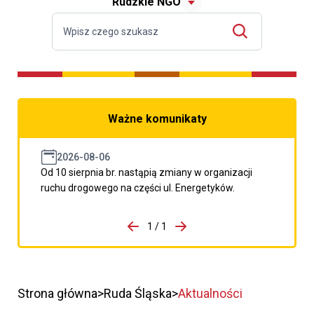
Rudzkie NGO
Ważne komunikaty
2026-08-06
Od 10 sierpnia br. nastąpią zmiany w organizacji
ruchu drogowego na części ul. Energetyków.
do porzpedniego komunikatu
1 / 1
Przejdź do następnego kom
Strona główna
Ruda Śląska
Aktualności