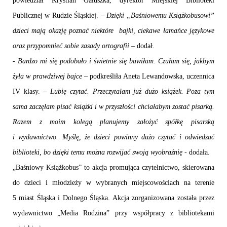
powiedział Krystian Gałuszka, dyrektor Miejskiej Biblioteki
Publicznej w Rudzie Śląskiej. –
Dzięki „Baśniowemu Książkobusowi”
dzieci mają okazję poznać niektóre
bajki, ciekawe łamańce językowe
oraz przypomnieć sobie zasady ortografii
– dodał.
-
Bardzo mi się podobało i świetnie się bawiłam. Czułam się, jakbym
żyła w prawdziwej bajce
– podkreśliła Aneta Lewandowska, uczennica
IV klasy. –
Lubię czytać. Przeczytałam już dużo książek. Poza tym
sama zaczęłam pisać książki i w przyszłości chciałabym zostać pisarką.
Razem z moim kolegą planujemy założyć spółkę pisarską
i wydawnictwo. Myślę, że dzieci powinny dużo czytać i odwiedzać
biblioteki, bo dzięki temu można rozwijać swoją wyobraźnię -
dodała.
„Baśniowy Książkobus” to akcja promująca czytelnictwo, skierowana
do dzieci i młodzieży w wybranych miejscowościach na terenie
5 miast Śląska i Dolnego Śląska. Akcja zorganizowana została przez
wydawnictwo „Media Rodzina” przy współpracy z bibliotekami