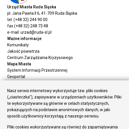
Urząd Miasta Ruda Śląska
pl. Jana Pawła II 6, 41-709 Ruda Śląska
tel. (+48 32) 244 90 00
fax (+48 32) 248 73 48
e-mail: urzad@ruda-sl.pl
Ważne informacje
Komunikaty
Jakość powietrza
Centrum Zarządzania Kryzysowego
Mapa Miasta
System Informacji Przestrzennej
Geoportal
Urząd Miasta
Załatw sprawę
Nasz serwis internetowy wykorzystuje tzw. pliki cookies
Prezydent Miasta
(„ciasteczka”), zapisywane w urządzeniach użytkowników. Pliki
Rada Miasta
te wykorzystywane są głównie w celach statystycznych,
Wydziały
pokazujących na podstawie anonimowych danych, w jaki
Elektroniczna Skrzynka Podawcza
sposób użytkownicy korzystają z naszego serwisu.
Praca w Urzędzie
Pliki cookies wykorzystywane są również do zapamiętywania
Gospodarka