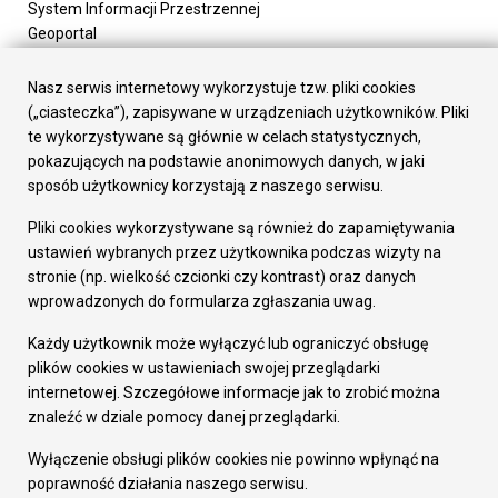
System Informacji Przestrzennej
Geoportal
Urząd Miasta
Załatw sprawę
Nasz serwis internetowy wykorzystuje tzw. pliki cookies
Prezydent Miasta
(„ciasteczka”), zapisywane w urządzeniach użytkowników. Pliki
Rada Miasta
te wykorzystywane są głównie w celach statystycznych,
Wydziały
pokazujących na podstawie anonimowych danych, w jaki
Elektroniczna Skrzynka Podawcza
sposób użytkownicy korzystają z naszego serwisu.
Praca w Urzędzie
Pliki cookies wykorzystywane są również do zapamiętywania
Gospodarka
ustawień wybranych przez użytkownika podczas wizyty na
Fundusze europejskie
stronie (np. wielkość czcionki czy kontrast) oraz danych
Środki krajowe
wprowadzonych do formularza zgłaszania uwag.
Oferty inwestycyjne
Strategia Rozwoju Miasta
Każdy użytkownik może wyłączyć lub ograniczyć obsługę
Pozostałe
plików cookies w ustawieniach swojej przeglądarki
Deklaracja dostępności
internetowej. Szczegółowe informacje jak to zrobić można
Dane osobowe
znaleźć w dziale pomocy danej przeglądarki.
Dodaj opinię o witrynie
© Urząd Miasta RUDA Śląska 2023
Wyłączenie obsługi plików cookies nie powinno wpłynąć na
poprawność działania naszego serwisu.