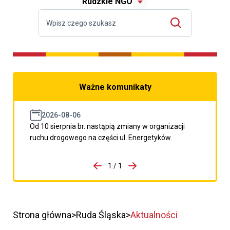
Rudzkie NGO
Ważne komunikaty
2026-08-06
Od 10 sierpnia br. nastąpią zmiany w organizacji
ruchu drogowego na części ul. Energetyków.
do porzpedniego komunikatu
1 / 1
Przejdź do następnego kom
Strona główna
Ruda Śląska
Aktualności