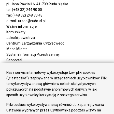
pl. Jana Pawła II 6, 41-709 Ruda Śląska
tel. (+48 32) 244 90 00
fax (+48 32) 248 73 48
e-mail: urzad@ruda-sl.pl
Ważne informacje
Komunikaty
Jakość powietrza
Centrum Zarządzania Kryzysowego
Mapa Miasta
System Informacji Przestrzennej
Geoportal
Urząd Miasta
Załatw sprawę
Nasz serwis internetowy wykorzystuje tzw. pliki cookies
Prezydent Miasta
(„ciasteczka”), zapisywane w urządzeniach użytkowników. Pliki
Rada Miasta
te wykorzystywane są głównie w celach statystycznych,
Wydziały
pokazujących na podstawie anonimowych danych, w jaki
Elektroniczna Skrzynka Podawcza
sposób użytkownicy korzystają z naszego serwisu.
Praca w Urzędzie
Pliki cookies wykorzystywane są również do zapamiętywania
Gospodarka
ustawień wybranych przez użytkownika podczas wizyty na
Fundusze europejskie