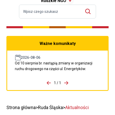
Rudzkie NGO
Ważne komunikaty
2026-08-06
Od 10 sierpnia br. nastąpią zmiany w organizacji
ruchu drogowego na części ul. Energetyków.
do porzpedniego komunikatu
1 / 1
Przejdź do następnego kom
Strona główna
Ruda Śląska
Aktualności