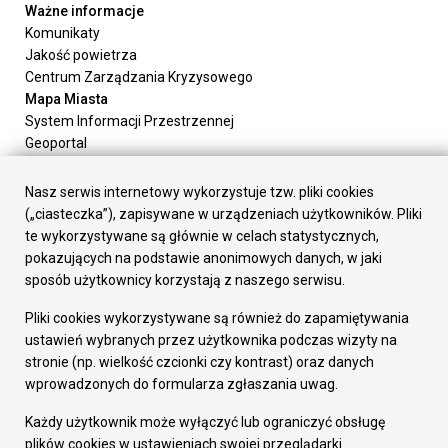
Ważne informacje
Komunikaty
Jakość powietrza
Centrum Zarządzania Kryzysowego
Mapa Miasta
System Informacji Przestrzennej
Geoportal
Urząd Miasta
Załatw sprawę
Nasz serwis internetowy wykorzystuje tzw. pliki cookies
Prezydent Miasta
(„ciasteczka”), zapisywane w urządzeniach użytkowników. Pliki
Rada Miasta
te wykorzystywane są głównie w celach statystycznych,
Wydziały
pokazujących na podstawie anonimowych danych, w jaki
Elektroniczna Skrzynka Podawcza
sposób użytkownicy korzystają z naszego serwisu.
Praca w Urzędzie
Pliki cookies wykorzystywane są również do zapamiętywania
Gospodarka
ustawień wybranych przez użytkownika podczas wizyty na
Fundusze europejskie
stronie (np. wielkość czcionki czy kontrast) oraz danych
Środki krajowe
wprowadzonych do formularza zgłaszania uwag.
Oferty inwestycyjne
Strategia Rozwoju Miasta
Każdy użytkownik może wyłączyć lub ograniczyć obsługę
Pozostałe
plików cookies w ustawieniach swojej przeglądarki