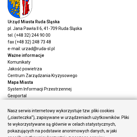
Urząd Miasta Ruda Śląska
pl. Jana Pawła II 6, 41-709 Ruda Śląska
tel. (+48 32) 244 90 00
fax (+48 32) 248 73 48
e-mail: urzad@ruda-sl.pl
Ważne informacje
Komunikaty
Jakość powietrza
Centrum Zarządzania Kryzysowego
Mapa Miasta
System Informacji Przestrzennej
Geoportal
Urząd Miasta
Załatw sprawę
Nasz serwis internetowy wykorzystuje tzw. pliki cookies
Prezydent Miasta
(„ciasteczka”), zapisywane w urządzeniach użytkowników. Pliki
Rada Miasta
te wykorzystywane są głównie w celach statystycznych,
Wydziały
pokazujących na podstawie anonimowych danych, w jaki
Elektroniczna Skrzynka Podawcza