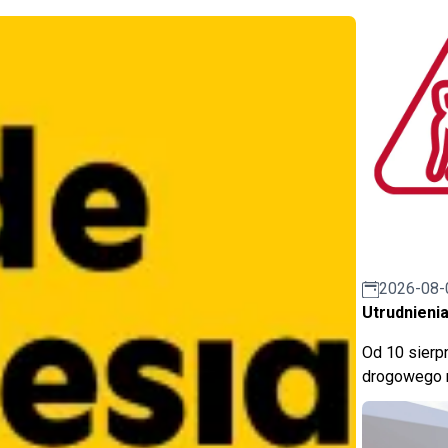
2026-08-
Utrudnienia
Od 10 sierpn
drogowego n