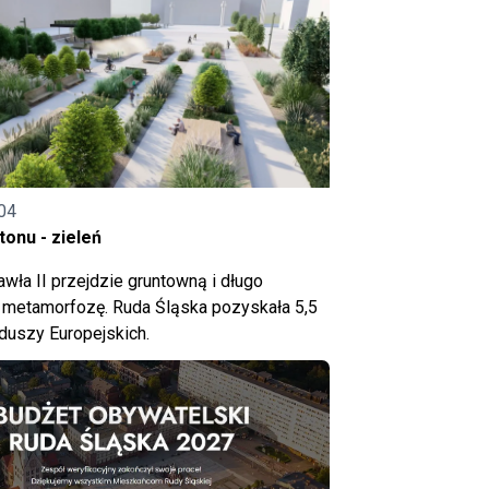
04
onu - zieleń
wła II przejdzie gruntowną i długo
metamorfozę. Ruda Śląska pozyskała 5,5
nduszy Europejskich.