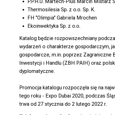
P.P.H.U. Martech-Plus Marcin Mistarz S
Thermosilesia Sp. z o.o. Sp. K.
FH "Olimpia" Gabriela Mrochen
Ekoinwektyka Sp. z o.o.
Katalog będzie rozpowszechniany podcz
wydarzeń o charakterze gospodarczym, jak 
gospodarcze, m.in. poprzez Zagraniczne B
Inwestycji i Handlu (ZBH PAIH) oraz polsk
dyplomatyczne.
Promocja katalogu rozpoczęła się na na
tego roku - Expo Dubai 2020, podczas Ślą
trwa od 27 stycznia do 2 lutego 2022 r.