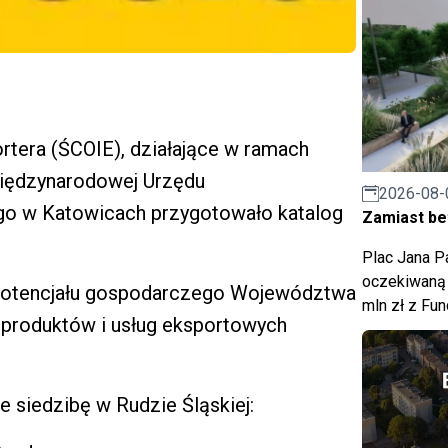
rtera (ŚCOIE), działające w ramach
iędzynarodowej Urzędu
2026-08-
o w Katowicach przygotowało katalog
Zamiast bet
Plac Jana Pa
oczekiwaną 
 potencjału gospodarczego Województwa
mln zł z Fu
z produktów i usług eksportowych
e siedzibę w Rudzie Śląskiej: