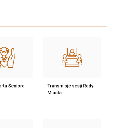
rta Seniora
Transmisje sesji Rady
Rewit
Miasta