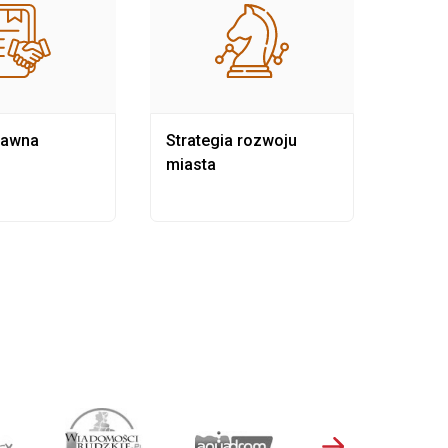
rawna
Strategia rozwoju
Pows
miasta
samo