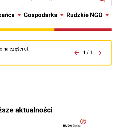
kańca
Gospodarka
Rudzkie NGO
 na części ul.
zejdź do porzpedniego komunikatu
1 / 1
Przejdź do nas
ższe aktualności