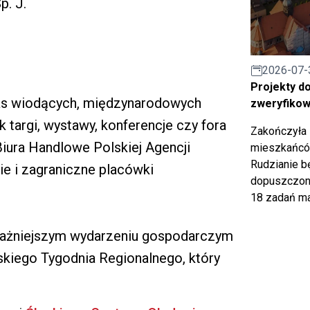
p. J.
2026-07-
Projekty d
as wiodących, międzynarodowych
zweryfiko
targi, wystawy, konferencje czy fora
Zakończyła 
iura Handlowe Polskiej Agencji
mieszkańców
Rudzianie b
ie i zagraniczne placówki
dopuszczony
18 zadań ma
jważniejszym wydarzeniu gospodarczym
skiego Tygodnia Regionalnego, który