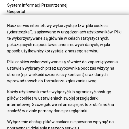
System Informacji Przestrzennej
Geoportal
Urząd Miasta
Załatw sprawę
Nasz serwis internetowy wykorzystuje tzw. pliki cookies
Prezydent Miasta
(„ciasteczka”), zapisywane w urządzeniach użytkowników. Pliki
Rada Miasta
te wykorzystywane są głównie w celach statystycznych,
Wydziały
pokazujących na podstawie anonimowych danych, w jaki
Elektroniczna Skrzynka Podawcza
sposób użytkownicy korzystają z naszego serwisu.
Praca w Urzędzie
Pliki cookies wykorzystywane są również do zapamiętywania
Gospodarka
ustawień wybranych przez użytkownika podczas wizyty na
Fundusze europejskie
stronie (np. wielkość czcionki czy kontrast) oraz danych
Środki krajowe
wprowadzonych do formularza zgłaszania uwag.
Oferty inwestycyjne
Strategia Rozwoju Miasta
Każdy użytkownik może wyłączyć lub ograniczyć obsługę
Pozostałe
plików cookies w ustawieniach swojej przeglądarki
Deklaracja dostępności
internetowej. Szczegółowe informacje jak to zrobić można
Dane osobowe
znaleźć w dziale pomocy danej przeglądarki.
Dodaj opinię o witrynie
© Urząd Miasta RUDA Śląska 2023
Wyłączenie obsługi plików cookies nie powinno wpłynąć na
poprawność działania naszego serwisu.