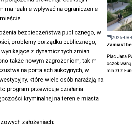
m ma realnie wpływać na ograniczenie
 mieście.
żenia bezpieczeństwa publicznego, w
2026-08-
ości, problemy porządku publicznego,
Zamiast bet
a wynikające z dynamicznych zmian
Plac Jana Pa
ono także nowym zagrożeniom, takim
oczekiwaną 
zustwa na portalach aukcyjnych, w
mln zł z Fu
stycyjny, które wiele osób narażają na
to program przewiduje działania
czości kryminalnej na terenie miasta
czowych założeniach: