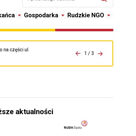
kańca
Gospodarka
Rudzkie NGO
 na części ul.
zejdź do porzpedniego komunikatu
1 / 3
Przejdź do nas
ższe aktualności