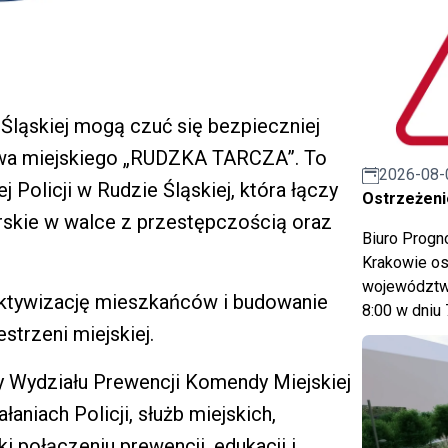
Śląskiej mogą czuć się bezpieczniej
twa miejskiego „RUDZKA TARCZA”. To
2026-08-
Policji w Rudzie Śląskiej, która łączy
Ostrzeżeni
erskie w walce z przestępczością oraz
Biuro Prog
Krakowie os
województwa
 aktywizację mieszkańców i budowanie
8:00 w dniu 
trzeni miejskiej.
y Wydziału Prewencji Komendy Miejskiej
łaniach Policji, służb miejskich,
i połączeniu prewencji, edukacji i