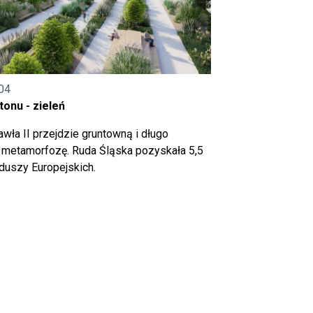
04
onu - zieleń
wła II przejdzie gruntowną i długo
metamorfozę. Ruda Śląska pozyskała 5,5
nduszy Europejskich.