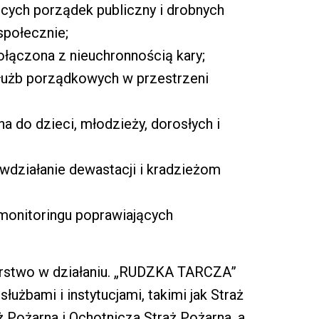
ących porządek publiczny i drobnych
społecznie;
ołączona z nieuchronnością kary;
służb porządkowych w przestrzeni
a do dzieci, młodzieży, dorosłych i
ciwdziałanie dewastacji i kradzieżom
onitoringu poprawiających
erstwo w działaniu. „RUDZKA TARCZA”
służbami i instytucjami, takimi jak Straż
 Pożarna i Ochotnicza Straż Pożarna, a