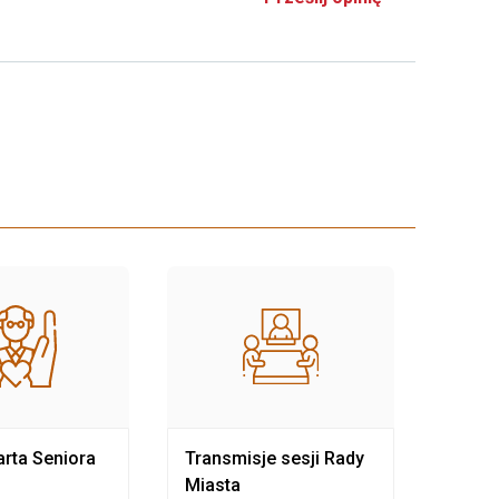
rta Seniora
Transmisje sesji Rady
Rewit
Miasta