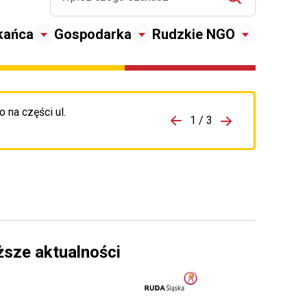
kańca
Gospodarka
Rudzkie NGO
 na części ul.
zejdź do porzpedniego komunikatu
1 / 3
Przejdź do nas
ższe aktualności