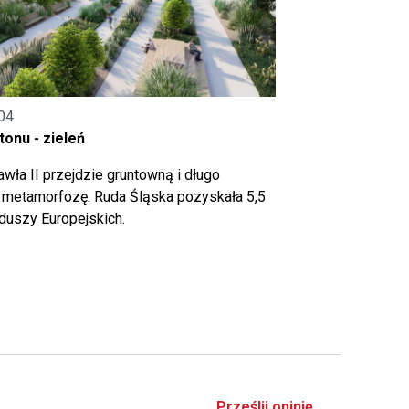
04
onu - zieleń
wła II przejdzie gruntowną i długo
metamorfozę. Ruda Śląska pozyskała 5,5
nduszy Europejskich.
Prześlij opinię