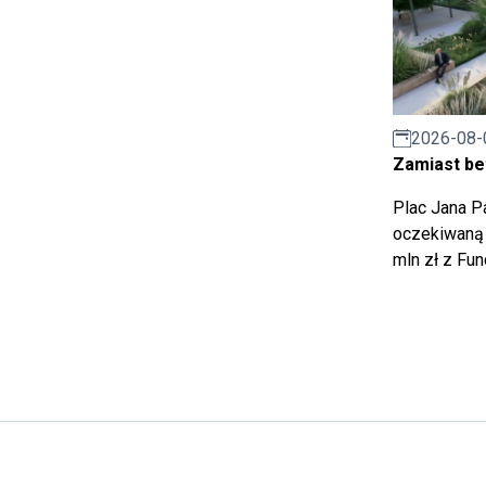
2026-08-
Zamiast bet
Plac Jana Pa
oczekiwaną 
mln zł z Fu