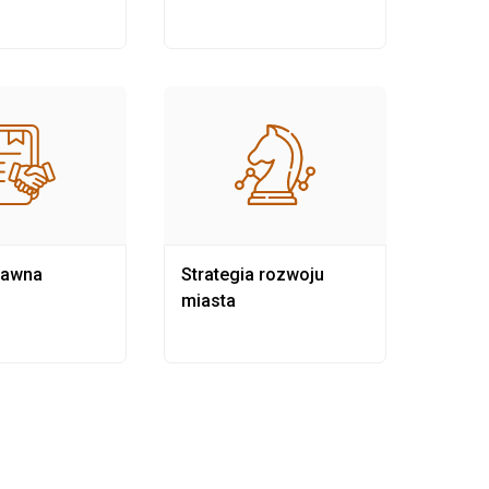
rawna
Strategia rozwoju
Pows
miasta
samo