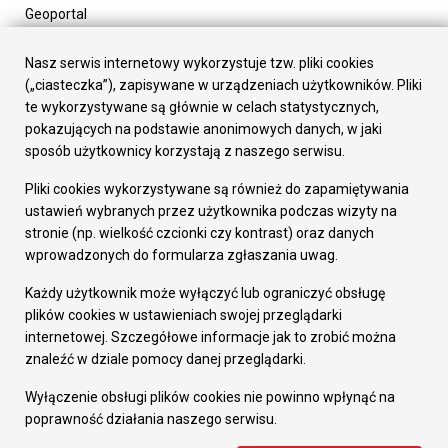
Geoportal
Urząd Miasta
Załatw sprawę
Nasz serwis internetowy wykorzystuje tzw. pliki cookies
Prezydent Miasta
(„ciasteczka”), zapisywane w urządzeniach użytkowników. Pliki
Rada Miasta
te wykorzystywane są głównie w celach statystycznych,
Wydziały
pokazujących na podstawie anonimowych danych, w jaki
Elektroniczna Skrzynka Podawcza
sposób użytkownicy korzystają z naszego serwisu.
Praca w Urzędzie
Pliki cookies wykorzystywane są również do zapamiętywania
Gospodarka
ustawień wybranych przez użytkownika podczas wizyty na
Fundusze europejskie
stronie (np. wielkość czcionki czy kontrast) oraz danych
Środki krajowe
wprowadzonych do formularza zgłaszania uwag.
Oferty inwestycyjne
Strategia Rozwoju Miasta
Każdy użytkownik może wyłączyć lub ograniczyć obsługę
Pozostałe
plików cookies w ustawieniach swojej przeglądarki
Deklaracja dostępności
internetowej. Szczegółowe informacje jak to zrobić można
Dane osobowe
znaleźć w dziale pomocy danej przeglądarki.
Dodaj opinię o witrynie
© Urząd Miasta RUDA Śląska 2023
Wyłączenie obsługi plików cookies nie powinno wpłynąć na
poprawność działania naszego serwisu.