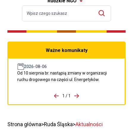
Rudzkie NGO
Ważne komunikaty
2026-08-06
Od 10 sierpnia br. nastąpią zmiany w organizacji
ruchu drogowego na części ul. Energetyków.
do porzpedniego komunikatu
1 / 1
Przejdź do następnego kom
Strona główna
Ruda Śląska
Aktualności